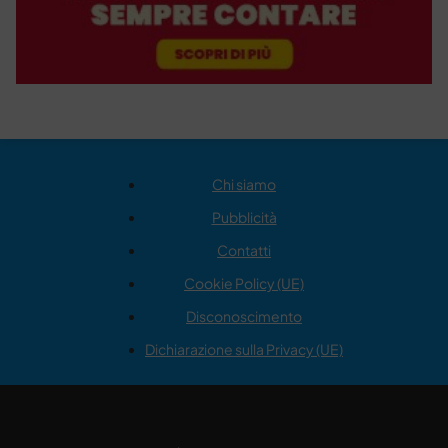
Chi siamo
Pubblicità
Contatti
Cookie Policy (UE)
Disconoscimento
Dichiarazione sulla Privacy (UE)