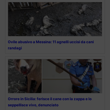
Ovile abusivo a Messina: 11 agnelli uccisi da cani
randagi
Orrore in Sicilia: ferisce il cane con la zappa e lo
seppellisce vivo, denunciato