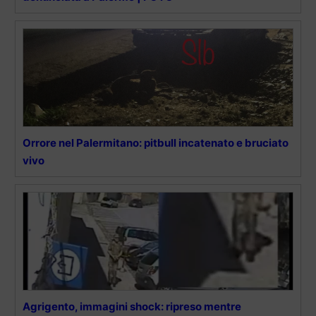
Orrore nel Palermitano: pitbull incatenato e bruciato
vivo
Agrigento, immagini shock: ripreso mentre