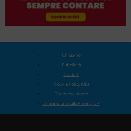
Chi siamo
Pubblicità
Contatti
Cookie Policy (UE)
Disconoscimento
Dichiarazione sulla Privacy (UE)