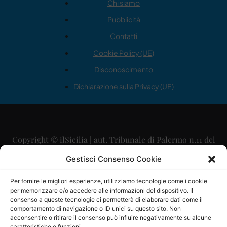
Chi siamo
Pubblicità
Contatti
Cookie Policy (UE)
Disconoscimento
Dichiarazione sulla Privacy (UE)
Copyright © ilSicilia | aut. Tribunale di Palermo n.11 del
29/09/2015
Gestisci Consenso Cookie
Editore: Mercurio Comunicazione Soc. Coop. A.R.L.
Per fornire le migliori esperienze, utilizziamo tecnologie come i cookie
per memorizzare e/o accedere alle informazioni del dispositivo. Il
Direttore Editoriale: Maurizio Scaglione
consenso a queste tecnologie ci permetterà di elaborare dati come il
comportamento di navigazione o ID unici su questo sito. Non
Direttore Responsabile: Maria Calabrese
acconsentire o ritirare il consenso può influire negativamente su alcune
caratteristiche e funzioni.