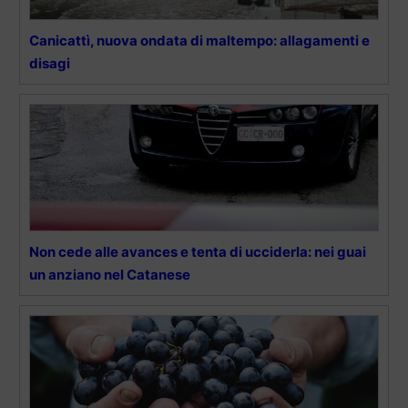
Canicattì, nuova ondata di maltempo: allagamenti e
disagi
Non cede alle avances e tenta di ucciderla: nei guai
un anziano nel Catanese