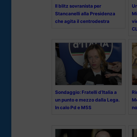
Il blitz sovranista per
Un
Stancanelli alla Presidenza
Mi
che agita il centrodestra
vi
C
Sondaggio: Fratelli d’Italia a
Ri
un punto e mezzo dalla Lega.
Me
In calo Pd e M5S
no