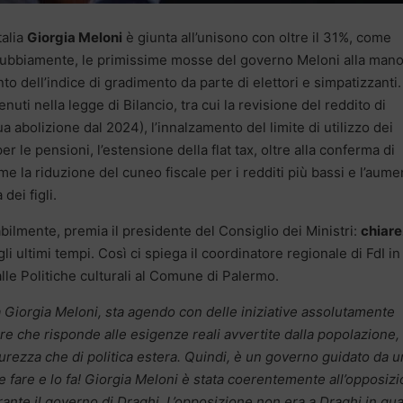
talia
Giorgia Meloni
è giunta all’unisono con oltre il 31%, come
ndubbiamente, le primissime mosse del governo Meloni alla man
dell’indice di gradimento da parte di elettori e simpatizzanti.
uti nella legge di Bilancio, tra cui la revisione del reddito di
a abolizione dal 2024), l’innalzamento del limite di utilizzo dei
er le pensioni, l’estensione della flat tax, oltre alla conferma di
ome la riduzione del cuneo fiscale per i redditi più bassi e l’aume
dei figli.
bilmente, premia il presidente del Consiglio dei Ministri:
chiar
li ultimi tempi. Così ci spiega il coordinatore regionale di FdI in
lle Politiche culturali al Comune di Palermo.
 da Giorgia Meloni, sta agendo con delle iniziative assolutamente
dire che risponde alle esigenze reali avvertite dalla popolazione,
 sicurezza che di politica estera. Quindi, è un governo guidato da 
 fare e lo fa! Giorgia Meloni è stata coerentemente all’opposiz
urante il governo di Draghi. L’opposizione non era a Draghi in qu