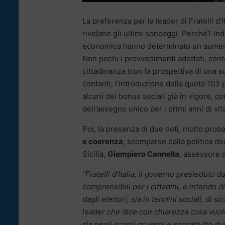
La preferenza per la leader di Fratelli d’I
rivelano gli ultimi sondaggi. Perché? I
economica hanno determinato un aumento 
Non pochi i provvedimenti adottati, conten
cittadinanza (con la prospettiva di una su
contanti, l’introduzione della quota 103 p
alcuni dei bonus sociali già in vigore, c
dell’assegno unico per i primi anni di vita 
Poi, la presenza di due doti, molto proba
e coerenza
, scomparse dalla politica deg
Sicilia,
Giampiero Cannella
, assessore a
“Fratelli d’Italia, il governo presieduto
comprensibili per i cittadini, e intendo 
dagli elettori, sia in termini sociali, di
leader che dice con chiarezza cosa vuole
sia negli scorsi governi e soprattutto d