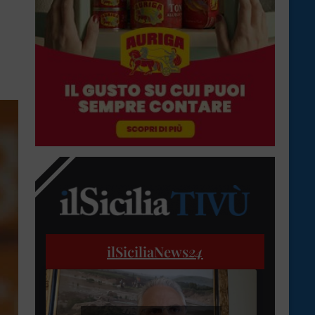
ilSiciliaNews
24