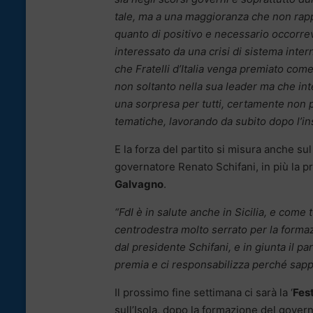
tale, ma a una maggioranza che non rappr
quanto di positivo e necessario occorrev
interessato da una crisi di sistema intern
che Fratelli d’Italia venga premiato com
non soltanto nella sua leader ma che inte
una sorpresa per tutti, certamente non p
tematiche, lavorando da subito dopo l’ins
E la forza del partito si misura anche sul
governatore Renato Schifani, in più la p
Galvagno
.
“FdI è in salute anche in Sicilia, e come
centrodestra molto serrato per la forma
dal presidente Schifani, e in giunta il pa
premia e ci responsabilizza perché sappi
Il prossimo fine settimana ci sarà la ‘
Fest
sull’Isola, dopo la formazione del gover