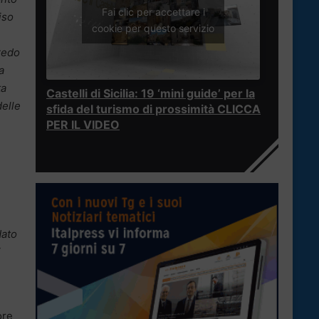
Fai clic per accettare i
viso
cookie per questo servizio
Credo
a
ta
Castelli di Sicilia: 19 ‘mini guide’ per la
delle
sfida del turismo di prossimità CLICCA
PER IL VIDEO
dato
i
ore