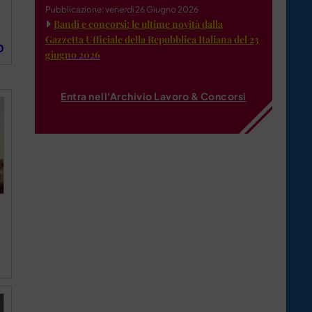
Pubblicazione: venerdì 26 Giugno 2026
Bandi e concorsi: le ultime novità dalla
Gazzetta Ufficiale della Repubblica Italiana del 23
O
giugno 2026
Entra nell'Archivio Lavoro & Concorsi