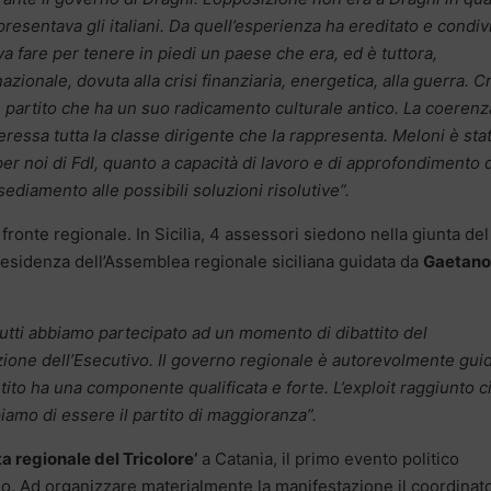
esentava gli italiani. Da quell’esperienza ha ereditato e condi
a fare per tenere in piedi un paese che era, ed è tuttora,
azionale, dovuta alla crisi finanziaria, energetica, alla guerra. 
e partito che ha un suo radicamento culturale antico. La coerenz
ressa tutta la classe dirigente che la rappresenta. Meloni è sta
er noi di FdI, quanto a capacità di lavoro e di approfondimento 
ediamento alle possibili soluzioni risolutive”.
 fronte regionale. In Sicilia, 4 assessori siedono nella giunta del
residenza dell’Assemblea regionale siciliana guidata da
Gaetano
 tutti abbiamo partecipato ad un momento di dibattito del
zione dell’Esecutivo. Il governo regionale è autorevolmente gui
rtito ha una componente qualificata e forte. L’exploit raggiunto c
amo di essere il partito di maggioranza”.
a regionale del Tricolore’
a Catania, il primo evento politico
no. Ad organizzare materialmente la manifestazione il coordinat