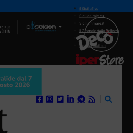
il SiciliaTivù
Siciliarurale.eu
Siciliammare.it
Il Network
Il Giornale della Bellezza
Siciliamedica.it
Sanitainsicilia.it