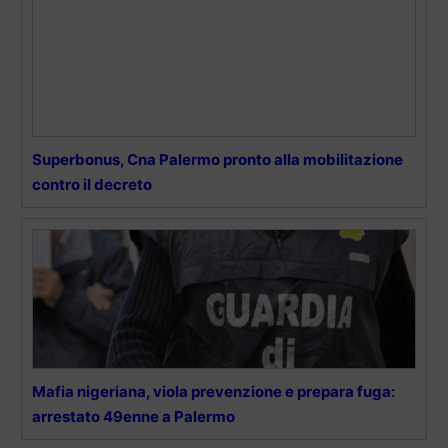
Superbonus, Cna Palermo pronto alla mobilitazione
contro il decreto
Mafia nigeriana, viola prevenzione e prepara fuga:
arrestato 49enne a Palermo