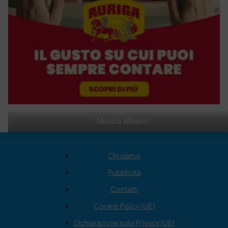
Nuccia Albano
Chi siamo
Pubblicità
Contatti
Cookie Policy (UE)
Dichiarazione sulla Privacy (UE)