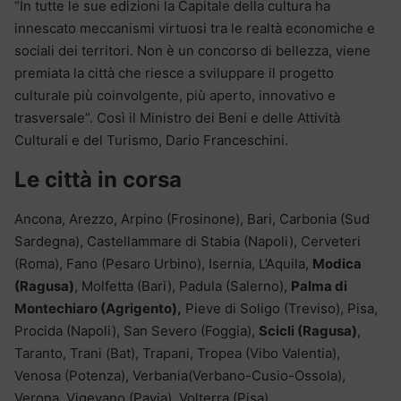
“In tutte le sue edizioni la Capitale della cultura ha
innescato meccanismi virtuosi tra le realtà economiche e
sociali dei territori. Non è un concorso di bellezza, viene
premiata la città che riesce a sviluppare il progetto
culturale più coinvolgente, più aperto, innovativo e
trasversale”. Così il Ministro dei Beni e delle Attività
Culturali e del Turismo, Dario Franceschini.
Le città in corsa
Ancona, Arezzo, Arpino (Frosinone), Bari, Carbonia (Sud
Sardegna), Castellammare di Stabia (Napoli), Cerveteri
(Roma), Fano (Pesaro Urbino), Isernia, L’Aquila,
Modica
(Ragusa)
, Molfetta (Bari), Padula (Salerno),
Palma di
Montechiaro (Agrigento),
Pieve di Soligo (Treviso), Pisa,
Procida (Napoli), San Severo (Foggia),
Scicli (Ragusa)
,
Taranto, Trani (Bat), Trapani, Tropea (Vibo Valentia),
Venosa (Potenza), Verbania(Verbano-Cusio-Ossola),
Verona, Vigevano (Pavia), Volterra (Pisa).