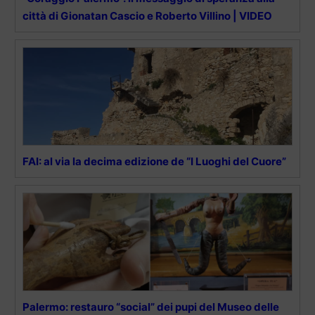
città di Gionatan Cascio e Roberto Villino | VIDEO
FAI: al via la decima edizione de “I Luoghi del Cuore”
Palermo: restauro “social” dei pupi del Museo delle