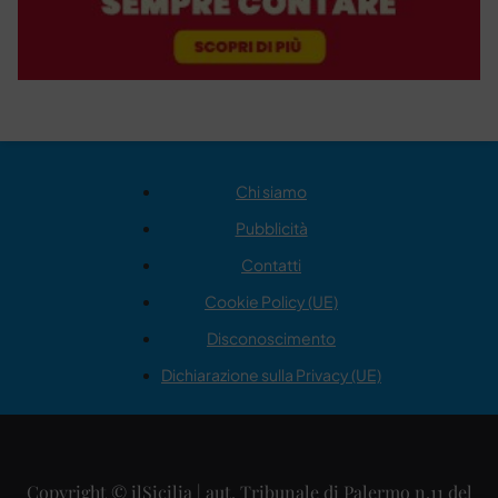
Chi siamo
Pubblicità
Contatti
Cookie Policy (UE)
Disconoscimento
Dichiarazione sulla Privacy (UE)
Copyright © ilSicilia | aut. Tribunale di Palermo n.11 del