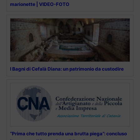
marionette | VIDEO-FOTO
I Bagni di Cefalà Diana: un patrimonio da custodire
“Prima che tutto prenda una brutta piega”: concluso