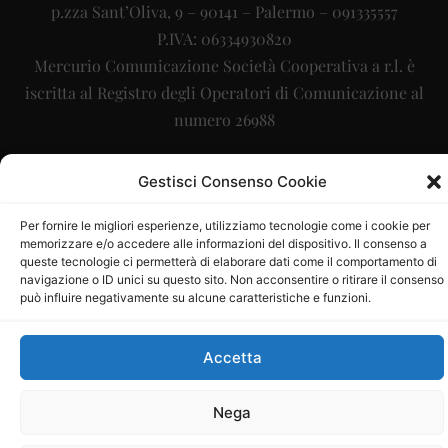
p.zza Sant’Oliva, 9 – 90141 – Palermo – 091335557
P.IVA: 06334930820
Mercurio Comunicazione Società Cooperativa a r.l. è
iscritta al Registro degli Operatori di Comunicazione al
numero 26988
Sito gestito da
La Digitale srl
–
info@ladigitale.it
Gestisci Consenso Cookie
Per fornire le migliori esperienze, utilizziamo tecnologie come i cookie per
memorizzare e/o accedere alle informazioni del dispositivo. Il consenso a
queste tecnologie ci permetterà di elaborare dati come il comportamento di
navigazione o ID unici su questo sito. Non acconsentire o ritirare il consenso
può influire negativamente su alcune caratteristiche e funzioni.
Accetta
Nega