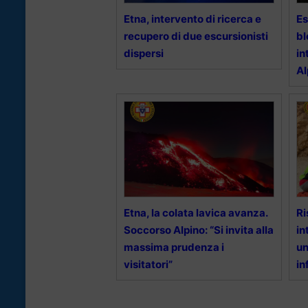
Etna, intervento di ricerca e
Es
recupero di due escursionisti
bl
dispersi
in
Al
Etna, la colata lavica avanza.
Ri
Soccorso Alpino: “Si invita alla
in
massima prudenza i
un
visitatori”
in