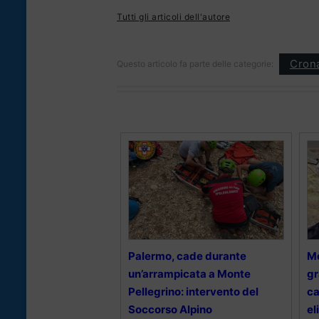
Tutti gli articoli dell'autore
Cron
Questo articolo fa parte delle categorie:
Palermo, cade durante
Mo
un’arrampicata a Monte
gr
Pellegrino: intervento del
ca
Soccorso Alpino
el