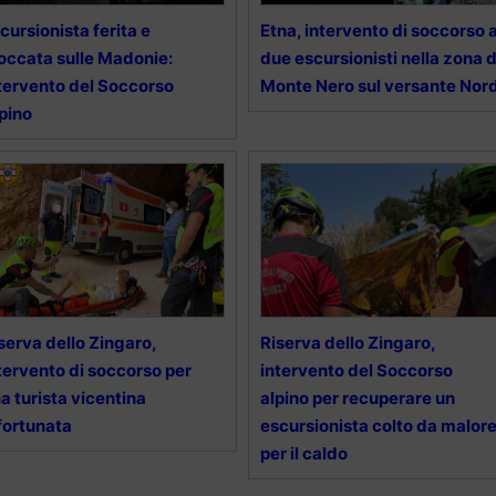
cursionista ferita e
Etna, intervento di soccorso 
occata sulle Madonie:
due escursionisti nella zona d
tervento del Soccorso
Monte Nero sul versante Nor
pino
serva dello Zingaro,
Riserva dello Zingaro,
tervento di soccorso per
intervento del Soccorso
a turista vicentina
alpino per recuperare un
fortunata
escursionista colto da malor
per il caldo