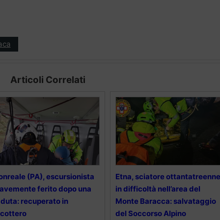
aca
Articoli Correlati
nreale (PA), escursionista
Etna, sciatore ottantatreenn
avemente ferito dopo una
in difficoltà nell’area del
duta: recuperato in
Monte Baracca: salvataggio
icottero
del Soccorso Alpino