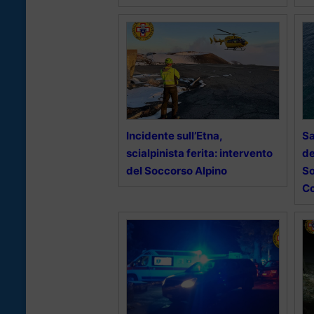
Incidente sull’Etna,
Sa
scialpinista ferita: intervento
de
del Soccorso Alpino
So
Co