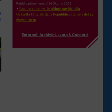
Pubblicazione: venerdì 26 Giugno 2026
a
Bandi e concorsi: le ultime novità dalla
i
Gazzetta Ufficiale della Repubblica Italiana del 23
d
giugno 2026
Entra nell'Archivio Lavoro & Concorsi
e