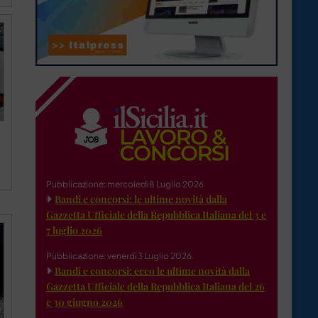
Pubblicazione: mercoledì 8 Luglio 2026
Bandi e concorsi: le ultime novità dalla
Gazzetta Ufficiale della Repubblica Italiana del 3 e
7 luglio 2026
Pubblicazione: venerdì 3 Luglio 2026
Bandi e concorsi: ecco le ultime novità dalla
Gazzetta Ufficiale della Repubblica Italiana del 26
e 30 giugno 2026