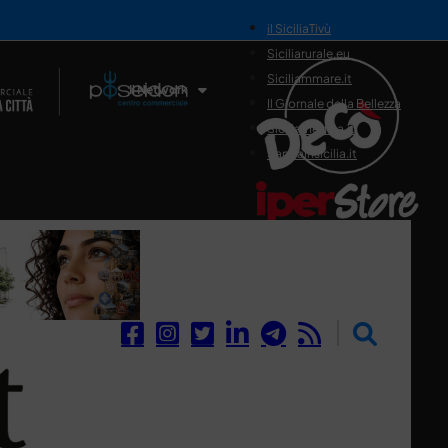
il SiciliaTivù
Siciliarurale.eu
Siciliammare.it
Il Network
Il Giornale della Bellezza
Siciliamedica.it
Sanitainsicilia.it