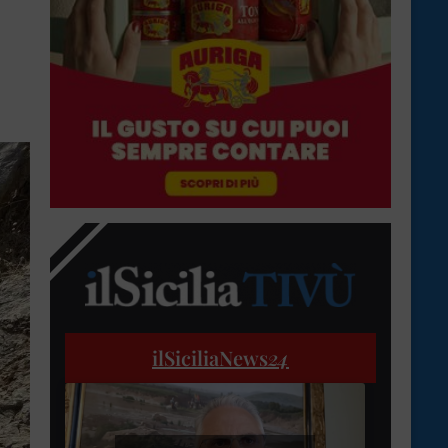
ilSiciliaNews
24