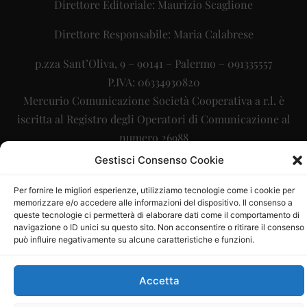
Direttore Editoriale: Maurizio Scaglione
Direttore Responsabile: Maria Calabrese
p.zza Sant’Oliva, 9 – 90141 – Palermo – 091335557
P.IVA: 06334930820
Mercurio Comunicazione Società Cooperativa a r.l. è
iscritta al Registro degli Operatori di Comunicazione al
numero 26988
Gestisci Consenso Cookie
Sito gestito da
La Digitale srl
–
info@ladigitale.it
Per fornire le migliori esperienze, utilizziamo tecnologie come i cookie per
memorizzare e/o accedere alle informazioni del dispositivo. Il consenso a
queste tecnologie ci permetterà di elaborare dati come il comportamento di
navigazione o ID unici su questo sito. Non acconsentire o ritirare il consenso
può influire negativamente su alcune caratteristiche e funzioni.
Accetta