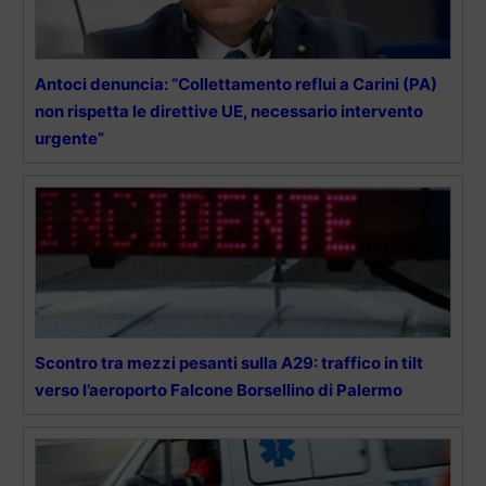
Antoci denuncia: “Collettamento reflui a Carini (PA)
non rispetta le direttive UE, necessario intervento
urgente”
Scontro tra mezzi pesanti sulla A29: traffico in tilt
verso l’aeroporto Falcone Borsellino di Palermo