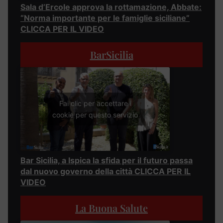
Sala d’Ercole approva la rottamazione, Abbate:
“Norma importante per le famiglie siciliane”
CLICCA PER IL VIDEO
BarSicilia
Fai clic per accettare i
cookie per questo servizio
Bar Sicilia, a Ispica la sfida per il futuro passa
dal nuovo governo della città CLICCA PER IL
VIDEO
La Buona Salute