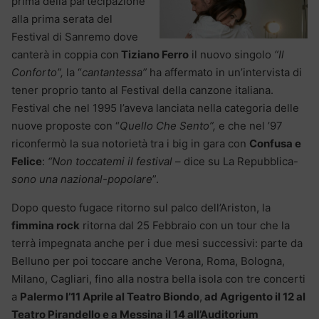
prima della partecipazione
alla prima serata del
Festival di Sanremo dove
canterà in coppia con
Tiziano Ferro
il nuovo singolo
“Il
Conforto”,
la “
cantantessa”
ha affermato in un’intervista di
tener proprio tanto al Festival della canzone italiana.
Festival che nel 1995 l’aveva lanciata nella categoria delle
nuove proposte con “
Quello Che Sento”,
e che nel ’97
riconfermò la sua notorietà tra i big in gara con
Confusa e
Felice
:
“Non toccatemi il festival
– dice su La Repubblica-
sono una nazional-popolare
”.
Dopo questo fugace ritorno sul palco dell’Ariston, la
fimmina rock
ritorna dal 25 Febbraio con un tour che la
terrà impegnata anche per i due mesi successivi: parte da
Belluno per poi toccare anche Verona, Roma, Bologna,
Milano, Cagliari, fino alla nostra bella isola con tre concerti
a
Palermo l’11 Aprile al Teatro Biondo
,
ad Agrigento il 12 al
Teatro Pirandello e a Messina il 14 all’Auditorium