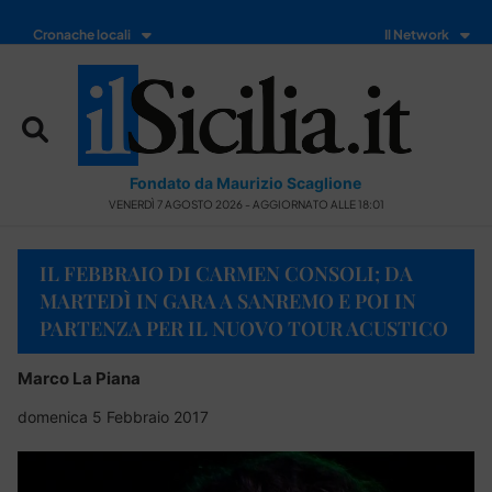
Cronache locali
Il Network
Fondato da Maurizio Scaglione
VENERDÌ 7 AGOSTO 2026 - AGGIORNATO ALLE 18:01
IL FEBBRAIO DI CARMEN CONSOLI; DA
MARTEDÌ IN GARA A SANREMO E POI IN
PARTENZA PER IL NUOVO TOUR ACUSTICO
Marco La Piana
domenica 5 Febbraio 2017