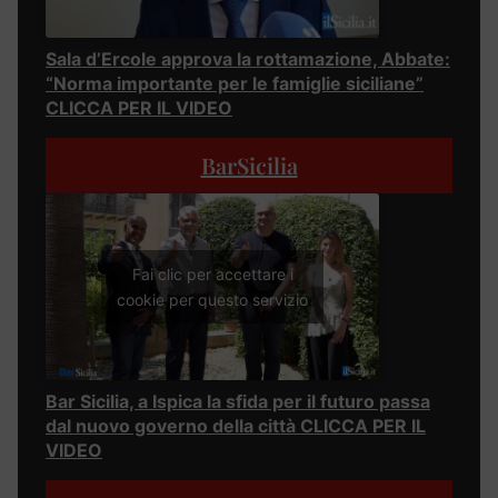
Sala d’Ercole approva la rottamazione, Abbate:
“Norma importante per le famiglie siciliane”
CLICCA PER IL VIDEO
BarSicilia
Fai clic per accettare i
cookie per questo servizio
Bar Sicilia, a Ispica la sfida per il futuro passa
dal nuovo governo della città CLICCA PER IL
VIDEO