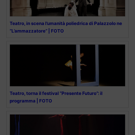
Teatro, in scena l’umanità poliedrica di Palazzolo ne
“L’ammazzatore” | FOTO
Teatro, torna il festival “Presente Futuro”: il
programma | FOTO