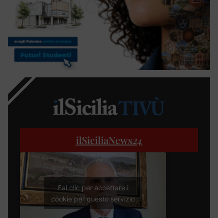
ilSiciliaNews
24
Fai clic per accettare i
cookie per questo servizio