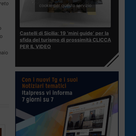
creto
cookie per questo servizio
o
Castelli di Sicilia: 19 ‘mini guide’ per la
 o
sfida del turismo di prossimità CLICCA
PER IL VIDEO
naio