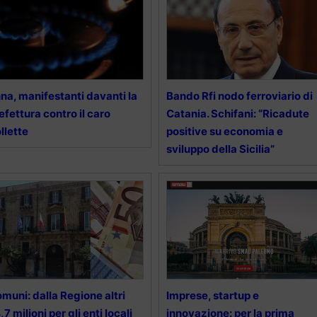
na, manifestanti davanti la
Bando Rfi nodo ferroviario di
efettura contro il caro
Catania. Schifani: “Ricadute
llette
positive su economia e
sviluppo della Sicilia”
muni: dalla Regione altri
Imprese, startup e
,7 milioni per gli enti locali
innovazione: per la prima