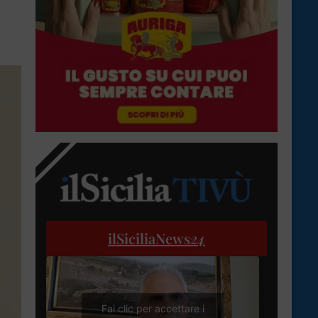
ilSiciliaNews
24
Fai clic per accettare i