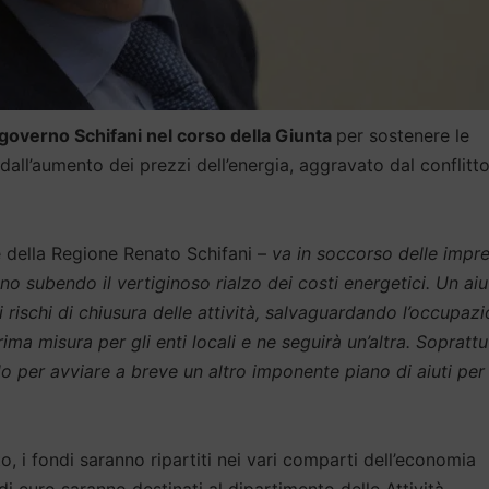
l governo Schifani nel corso della Giunta
per sostenere le
dall’aumento dei prezzi dell’energia, aggravato dal conflitt
e della Regione Renato Schifani –
va in soccorso delle impr
no subendo il vertiginoso rialzo dei costi energetici. Un ai
rischi di chiusura delle attività, salvaguardando l’occupazi
a misura per gli enti locali e ne seguirà un’altra. Soprattu
o per avviare a breve un altro imponente piano di aiuti per 
o, i fondi saranno ripartiti nei vari comparti dell’economia
i di euro saranno destinati al dipartimento delle Attività