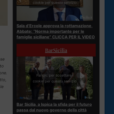
cookie per questo servizio
Sala d’Ercole approva la rottamazione,
Abbate: “Norma importante per le
famiglie siciliane” CLICCA PER IL VIDEO
o
BarSicilia
ese
uto
one.
Fai clic per accettare i
tto,
cookie per questo servizio
le
Bar Sicilia, a Ispica la sfida per il futuro
passa dal nuovo governo della città