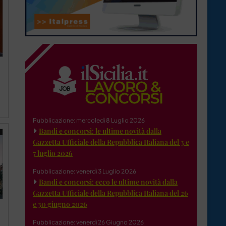
Pubblicazione: mercoledì 8 Luglio 2026
Bandi e concorsi: le ultime novità dalla
Gazzetta Ufficiale della Repubblica Italiana del 3 e
7 luglio 2026
Pubblicazione: venerdì 3 Luglio 2026
Bandi e concorsi: ecco le ultime novità dalla
Gazzetta Ufficiale della Repubblica Italiana del 26
e 30 giugno 2026
Pubblicazione: venerdì 26 Giugno 2026