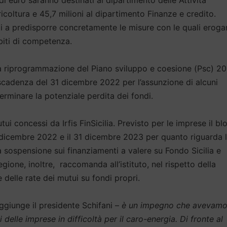
ricoltura e 45,7 milioni al dipartimento Finanze e credito.
li a predisporre concretamente le misure con le quali eroga
mbiti di competenza.
la riprogrammazione del Piano sviluppo e coesione (Psc) 20
scadenza del 31 dicembre 2022 per l’assunzione di alcuni
minare la potenziale perdita dei fondi.
ui concessi da Irfis FinSicilia. Previsto per le imprese il b
31 dicembre 2022 e il 31 dicembre 2023 per quanto riguarda 
a sospensione sui finanziamenti a valere su Fondo Sicilia e
gione, inoltre, raccomanda all’istituto, nel rispetto della
 delle rate dei mutui su fondi propri.
ggiunge il presidente Schifani –
è un impegno che avevamo
elle imprese in difficoltà per il caro-energia. Di fronte al