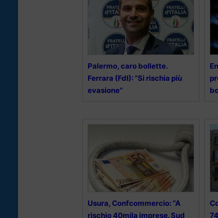
Palermo, caro bollette.
En
Ferrara (FdI): “Si rischia più
pr
evasione”
bo
Usura, Confcommercio: “A
Co
rischio 40mila imprese. Sud
74