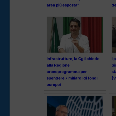
area più esposta”
de
Infrastrutture, la Cgil chiede
I 
alla Regione
Si
cronoprogramma per
st
spendere 7 miliardi di fondi
[V
europei