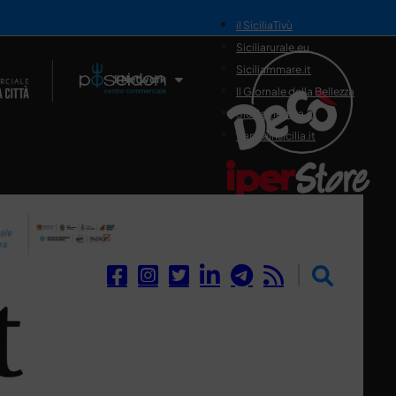
il SiciliaTivù
Siciliarurale.eu
Siciliammare.it
Il Network
Il Giornale della Bellezza
Siciliamedica.it
Sanitainsicilia.it