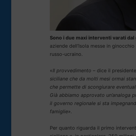
Sono i due maxi interventi varati da
aziende dell’Isola messe in ginocchio 
russo-ucraino.
«
Il provvedimento
– dice il president
siciliane che da molti mesi ormai stan
che permette di scongiurare eventuali 
Già abbiamo approvato un’analoga prim
il governo regionale si sta impegnand
famiglie».
Per quanto riguarda il primo intervent
siciliana e, in particolare, 250 milion