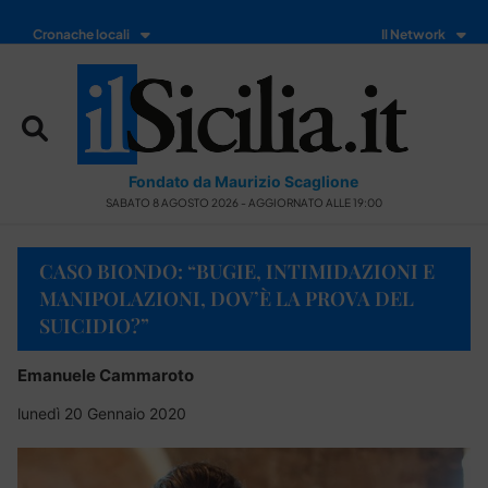
Cronache locali
Il Network
Fondato da Maurizio Scaglione
SABATO 8 AGOSTO 2026 - AGGIORNATO ALLE 19:00
CASO BIONDO: “BUGIE, INTIMIDAZIONI E
MANIPOLAZIONI, DOV’È LA PROVA DEL
SUICIDIO?”
Emanuele Cammaroto
lunedì 20 Gennaio 2020