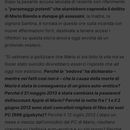
Dopo la pesante accusa lanciata di recente con riferimento
a
“personaggi potenti”
che starebbero coprendo il delitto
di Mario Biondo e dunque gli assassini
, la madre, la
signora Santina, è tornata in queste ore sulla vicenda con
nuove affermazioni forti, destinate a tenere accesi i
riflettori su questa storia ancora oggi avvolta da un
profondo mistero.
“Si ostinano a ipotizzare che Mario si sia tolto la vita ma se
fosse stato suicidio dovrebbero esserci risposte che ad
oggi non esistono.
Perché la “vedova” ha dichiarato –
mentre nei fatti così non è – che la causa della morte di
Mario è stata la conseguenza di un gioco auto-erotico?
Perché il 31 maggio 2013 è stata cambiata la password
dell’account Apple di Mario? Perché la notte fra l’ 1 e il 2
giugno 2013 sono stati cancellati migliaia di files dai suoi
PC (996 gigabyte)?
Perché il 12 luglio 2013 ( dopo un
mese e mezzo dall’omicidio) dal PC di Mario, risultano
ricerche su l’asfissia auto-erotica e su siti porno? Perché