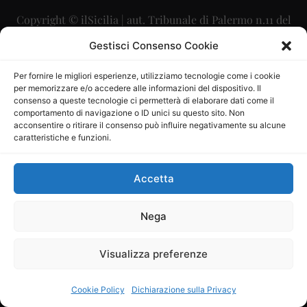
Copyright © ilSicilia | aut. Tribunale di Palermo n.11 del
29/09/2015
Gestisci Consenso Cookie
Editore: Mercurio Comunicazione Soc. Coop. A.R.L.
Per fornire le migliori esperienze, utilizziamo tecnologie come i cookie
per memorizzare e/o accedere alle informazioni del dispositivo. Il
Direttore Editoriale: Maurizio Scaglione
consenso a queste tecnologie ci permetterà di elaborare dati come il
comportamento di navigazione o ID unici su questo sito. Non
Direttore Responsabile: Maria Calabrese
acconsentire o ritirare il consenso può influire negativamente su alcune
caratteristiche e funzioni.
p.zza Sant’Oliva, 9 – 90141 – Palermo – 091335557
P.IVA: 06334930820
Accetta
Mercurio Comunicazione Società Cooperativa a r.l. è
iscritta al Registro degli Operatori di Comunicazione al
Nega
numero 26988
Visualizza preferenze
Sito gestito da
La Digitale srl
–
info@ladigitale.it
Cookie Policy
Dichiarazione sulla Privacy