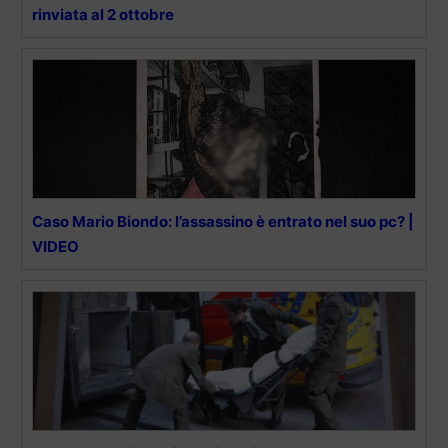
rinviata al 2 ottobre
Caso Mario Biondo: l’assassino è entrato nel suo pc? |
VIDEO