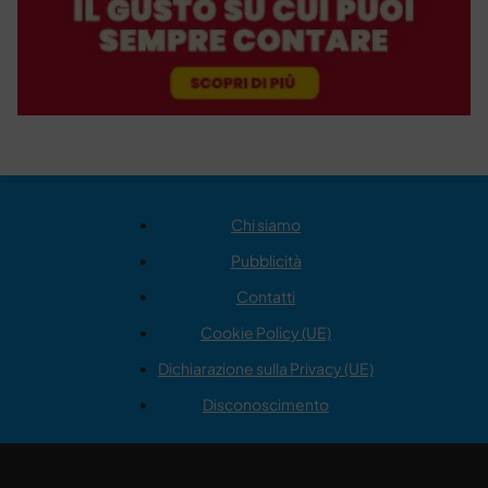
Chi siamo
Pubblicità
Contatti
Cookie Policy (UE)
Dichiarazione sulla Privacy (UE)
Disconoscimento