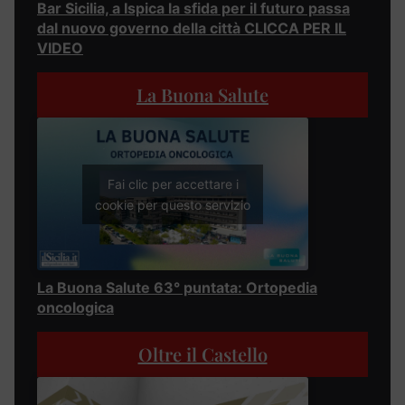
Bar Sicilia, a Ispica la sfida per il futuro passa
dal nuovo governo della città CLICCA PER IL
VIDEO
La Buona Salute
Fai clic per accettare i
cookie per questo servizio
La Buona Salute 63° puntata: Ortopedia
oncologica
Oltre il Castello