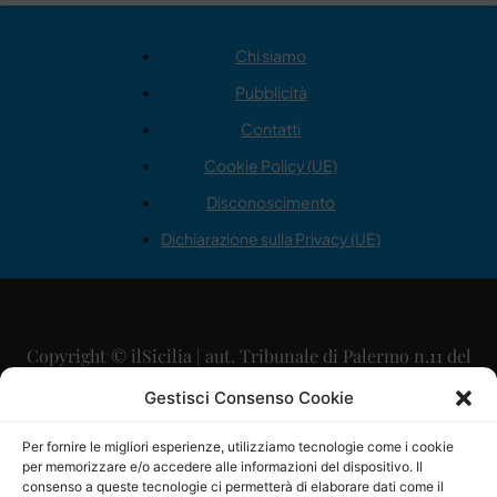
Chi siamo
Pubblicità
Contatti
Cookie Policy (UE)
Disconoscimento
Dichiarazione sulla Privacy (UE)
Copyright © ilSicilia | aut. Tribunale di Palermo n.11 del
29/09/2015
Gestisci Consenso Cookie
Editore: Mercurio Comunicazione Soc. Coop. A.R.L.
Per fornire le migliori esperienze, utilizziamo tecnologie come i cookie
per memorizzare e/o accedere alle informazioni del dispositivo. Il
Direttore Editoriale: Maurizio Scaglione
consenso a queste tecnologie ci permetterà di elaborare dati come il