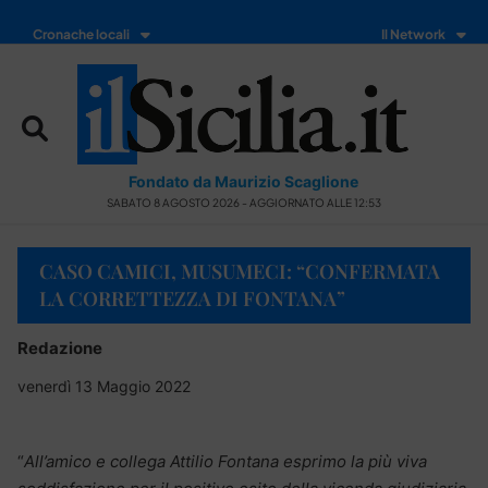
Cronache locali
Il Network
Fondato da Maurizio Scaglione
SABATO 8 AGOSTO 2026 - AGGIORNATO ALLE 12:53
CASO CAMICI, MUSUMECI: “CONFERMATA
LA CORRETTEZZA DI FONTANA”
Redazione
venerdì 13 Maggio 2022
“
All’amico e collega Attilio Fontana esprimo la più viva