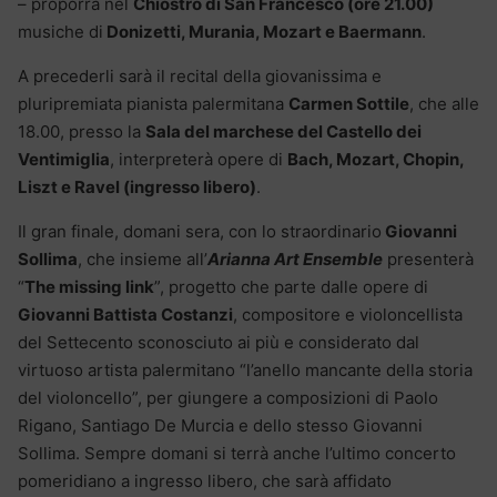
– proporrà nel
Chiostro di San Francesco (ore 21.00)
musiche di
Donizetti, Murania, Mozart e Baermann
.
A precederli sarà il recital della giovanissima e
pluripremiata pianista palermitana
Carmen Sottile
, che alle
18.00, presso la
Sala del marchese del Castello dei
Ventimiglia
, interpreterà opere di
Bach, Mozart, Chopin,
Liszt e Ravel (ingresso libero)
.
Il gran finale, domani sera, con lo straordinario
Giovanni
Sollima
, che insieme all’
Arianna Art Ensemble
presenterà
“
The missing link
”, progetto che parte dalle opere di
Giovanni Battista Costanzi
, compositore e violoncellista
del Settecento sconosciuto ai più e considerato dal
virtuoso artista palermitano “l’anello mancante della storia
del violoncello”, per giungere a composizioni di Paolo
Rigano, Santiago De Murcia e dello stesso Giovanni
Sollima. Sempre domani si terrà anche l’ultimo concerto
pomeridiano a ingresso libero, che sarà affidato