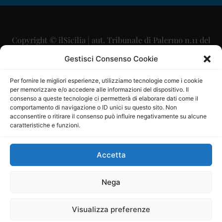
Copyright © ilSicilia | aut. Tribunale di Palermo n.11 del
29/09/2015
Gestisci Consenso Cookie
Editore: Mercurio Comunicazione Soc. Coop. A.R.L.
Per fornire le migliori esperienze, utilizziamo tecnologie come i cookie
per memorizzare e/o accedere alle informazioni del dispositivo. Il
Direttore Editoriale: Maurizio Scaglione
consenso a queste tecnologie ci permetterà di elaborare dati come il
comportamento di navigazione o ID unici su questo sito. Non
Direttore Responsabile: Maria Calabrese
acconsentire o ritirare il consenso può influire negativamente su alcune
caratteristiche e funzioni.
p.zza Sant’Oliva, 9 – 90141 – Palermo – 091335557
P.IVA: 06334930820
Accetta
Mercurio Comunicazione Società Cooperativa a r.l. è
iscritta al Registro degli Operatori di Comunicazione al
Nega
numero 26988
Visualizza preferenze
Sito gestito da
La Digitale srl
–
info@ladigitale.it