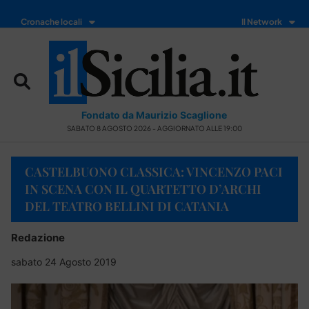
Cronache locali
Il Network
Fondato da Maurizio Scaglione
SABATO 8 AGOSTO 2026 - AGGIORNATO ALLE 19:00
CASTELBUONO CLASSICA: VINCENZO PACI
IN SCENA CON IL QUARTETTO D’ARCHI
DEL TEATRO BELLINI DI CATANIA
Redazione
sabato 24 Agosto 2019