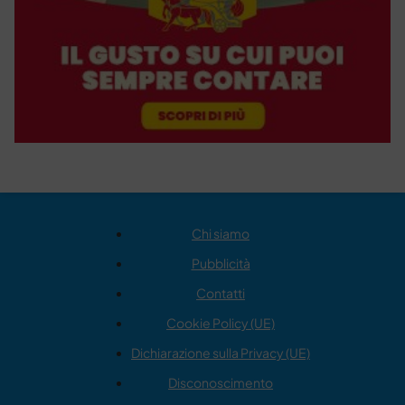
Chi siamo
Pubblicità
Contatti
Cookie Policy (UE)
Dichiarazione sulla Privacy (UE)
Disconoscimento