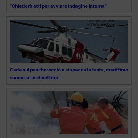
“Chiederò atti per avviare indagine interna”
Cade sul peschereccio e si spacca la testa, marittimo
soccorso in elicottero