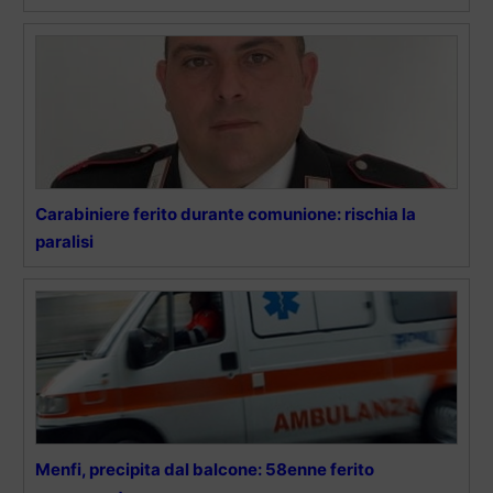
Carabiniere ferito durante comunione: rischia la
paralisi
Menfi, precipita dal balcone: 58enne ferito