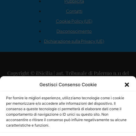
Pubblicità
Contatti
Cookie Policy (UE)
Disconoscimento
Dichiarazione sulla Privacy (UE)
Copyright © ilSicilia | aut. Tribunale di Palermo n.11 del
29/09/2015
Gestisci Consenso Cookie
Editore: Mercurio Comunicazione Soc. Coop. A.R.L.
Per fornire le migliori esperienze, utilizziamo tecnologie come i cookie
per memorizzare e/o accedere alle informazioni del dispositivo. Il
Direttore Editoriale: Maurizio Scaglione
consenso a queste tecnologie ci permetterà di elaborare dati come il
comportamento di navigazione o ID unici su questo sito. Non
Direttore Responsabile: Maria Calabrese
acconsentire o ritirare il consenso può influire negativamente su alcune
caratteristiche e funzioni.
p.zza Sant’Oliva, 9 – 90141 – Palermo – 091335557