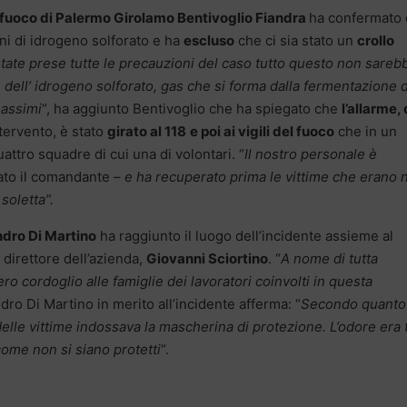
l fuoco di Palermo Girolamo Bentivoglio Fiandra
ha confermato
oni di idrogeno solforato e ha
escluso
che ci sia stato un
crollo
tate prese tutte le precauzioni del caso tutto questo non sareb
 dell’ idrogeno solforato, gas che si forma dalla fermentazione 
massimi
“, ha aggiunto Bentivoglio che ha spiegato che
l’allarme,
tervento, è stato
girato al 118
e poi ai vigili del fuoco
che in un
ttro squadre di cui una di volontari. “
Il nostro personale è
ato il comandante –
e ha recuperato prima le vittime che erano n
soletta”.
dro Di Martino
ha raggiunto il luogo dell’incidente assieme al
 direttore dell’azienda,
Giovanni Sciortino
. “
A nome di tutta
ro cordoglio alle famiglie dei lavoratori coinvolti in questa
ro Di Martino in merito all’incidente afferma: “
Secondo quanto
delle vittime indossava la mascherina di protezione.
L’odore era 
ome non si siano protetti
“.