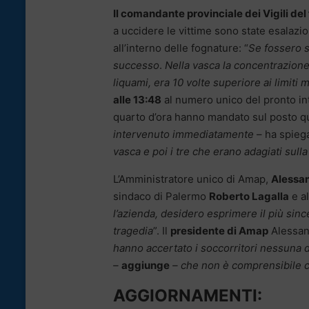
Il comandante provinciale dei Vigili de
a uccidere le vittime sono state esalazi
all’interno delle fognature: “
Se fossero s
successo
.
Nella vasca la concentrazione
liquami, era 10 volte superiore ai limiti 
alle 13:48
al numero unico del pronto in
quarto d’ora hanno mandato sul posto qua
intervenuto immediatamente
– ha spieg
vasca e poi i tre che erano adagiati sulla 
L’Amministratore unico di Amap,
Alessan
sindaco di Palermo
Roberto Lagalla
e al
l’azienda, desidero esprimere il più since
tragedia
”. Il
presidente di Amap
Alessand
hanno accertato i soccorritori nessuna 
–
aggiunge
– che non è comprensibile c
AGGIORNAMENTI: