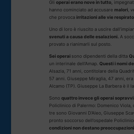
Gli
operai erano nove in tutto,
impegnati 
hanno cominciato ad accusare
malori
, 
che provoca
irritazioni alle vie respira
Uno di loro è riuscito a uscire dall’impi
svenuti a causa delle esalazioni.
A socco
provato a rianimarli sul posto.
Sei operai
sono dipendenti della ditta
Qu
un interinale dell’Amap.
Questi i nomi de
Alsazia, 71 anni, contitolare della Quadr
57 anni. Giuseppe Miraglia, 47 anni, era 
Alcamo (TP). Giuseppe La Barbera è il la
Sono
quattro invece gli operai sopravvi
Policlinico di Palermo: Domenico Viola, d
tre sono Giovanni D’Aleo, Giuseppe Scavu
pronto soccorso dell’ospedale Policlinico
condizioni non destano preoccupazioni