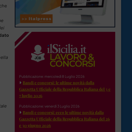
 che
be
dei
 dato
ella
Pubblicazione: mercoledì 8 Luglio 2026
Bandi e concorsi: le ultime novità dalla
Gazzetta Ufficiale della Repubblica Italiana del 3 e
7 luglio 2026
tale
Pubblicazione: venerdì 3 Luglio 2026
Bandi e concorsi: ecco le ultime novità dalla
Gazzetta Ufficiale della Repubblica Italiana del 26
e 30 giugno 2026