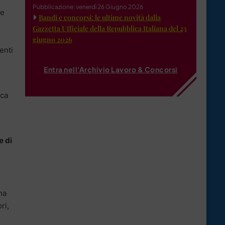
Pubblicazione: venerdì 26 Giugno 2026
te
Bandi e concorsi: le ultime novità dalla
Gazzetta Ufficiale della Repubblica Italiana del 23
giugno 2026
enti
Entra nell'Archivio Lavoro & Concorsi
uca
e di
ma
ri,