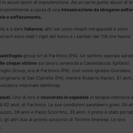
in alcuni lavori di manutenzione. Ad un certo punto alcuni di lo
verosimilmente a causa di una
intossicazione da idrogeno solfo
torie e soffocamento.
anto e a dare
l’allarme
; altri sei sono rimasti intrappolati e sono
rrerli sono stati i vigili del fuoco e i sanitari del 118 che hanno
adrifoglio
group srl di Partinico (PA). Un settimo operaio sare
lle cinque vittime
sul lavoro avvenuta a Casteldaccia: Epifanio
ifoglio Group, era di Partinico (PA), così come Ignazio Giordano, 
originario di San Cipirello (PA), mentre Roberto Raneri, 51 anni,
voratore interinale dell’Amap.
ssuti.
Uno di loro è
ricoverato in ospedale
in terapia intensiva a
i 62 anni, di Partinico. Le sue condizioni sarebbero gravi. Gli alt
zzo, 39 anni e Paolo Sciortino, 35 anni. Il primo è stato portat
, gli altri due al pronto soccorso di Termini Imerese. Le loro
.