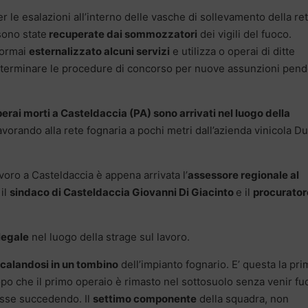
r le esalazioni all’interno delle vasche di sollevamento della re
sono state
recuperate dai sommozzatori
dei vigili del fuoco.
 ormai
esternalizzato alcuni servizi
e utilizza o operai di ditte
a di terminare le procedure di concorso per nuove assunzioni pend
erai morti a Casteldaccia (PA) sono arrivati nel luogo della
avorando alla rete fognaria a pochi metri dall’azienda vinicola D
voro a Casteldaccia è appena arrivata l’
assessore regionale al
il
sindaco di Casteldaccia Giovanni Di Giacinto
e il
procurator
legale
nel luogo della strage sul lavoro.
o calandosi in un tombino
dell’impianto fognario. E’ questa la pri
opo che il primo operaio è rimasto nel sottosuolo senza venir fuo
tesse succedendo. Il
settimo componente
della squadra, non