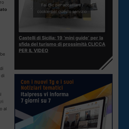
ro
Fai clic per accettare i
rato
cookie per questo servizio
Castelli di Sicilia: 19 ‘mini guide’ per la
sfida del turismo di prossimità CLICCA
PER IL VIDEO
bbe
di
 di
l
ri
o al