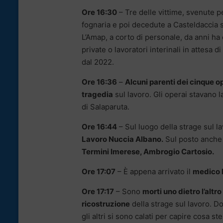
Ore 16:30
– Tre delle vittime, svenute pe
fognaria e poi decedute a Casteldaccia 
L’Amap, a corto di personale, da anni ha
private o lavoratori interinali in attes
dal 2022.
Ore 16:36
–
Alcuni parenti dei cinque op
tragedia
sul lavoro. Gli operai stavano l
di Salaparuta.
Ore 16:44
– Sul luogo della strage sul la
Lavoro Nuccia Albano.
Sul posto anche 
Termini Imerese, Ambrogio Cartosio.
Ore 17:07
– È appena arrivato il
medico 
Ore 17:17
– Sono
morti uno dietro l’altr
ricostruzione
della strage sul lavoro. D
gli altri si sono calati per capire cosa s