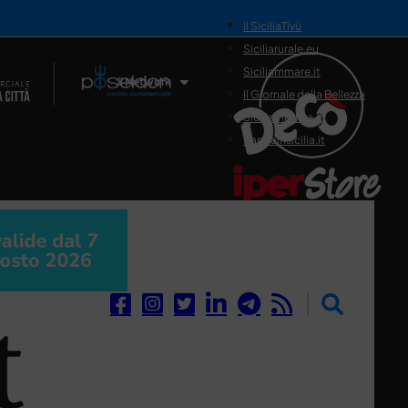
il SiciliaTivù
Siciliarurale.eu
Siciliammare.it
Il Network
Il Giornale della Bellezza
Siciliamedica.it
Sanitainsicilia.it