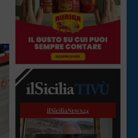
ilSiciliaNews
24