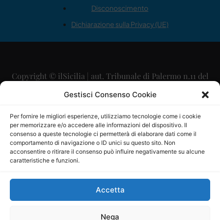
Disconoscimento
Dichiarazione sulla Privacy (UE)
Copyright © ilSicilia | aut. Tribunale di Palermo n.11 del
29/09/2015
Gestisci Consenso Cookie
Editore: Mercurio Comunicazione Soc. Coop. A.R.L.
Per fornire le migliori esperienze, utilizziamo tecnologie come i cookie
per memorizzare e/o accedere alle informazioni del dispositivo. Il
Direttore Editoriale: Maurizio Scaglione
consenso a queste tecnologie ci permetterà di elaborare dati come il
comportamento di navigazione o ID unici su questo sito. Non
Direttore Responsabile: Maria Calabrese
acconsentire o ritirare il consenso può influire negativamente su alcune
caratteristiche e funzioni.
p.zza Sant’Oliva, 9 – 90141 – Palermo – 091335557
P.IVA: 06334930820
Accetta
Mercurio Comunicazione Società Cooperativa a r.l. è
iscritta al Registro degli Operatori di Comunicazione al
Nega