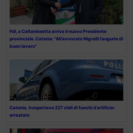
FdI, a Caltanissetta arriva il nuovo Presidente
provinciale. Catania: “All’avvocato Nigrelli l’augurio di
buon lavoro”
Catania, trasportava 227 chili di fuochi d’artificio:
arrestato