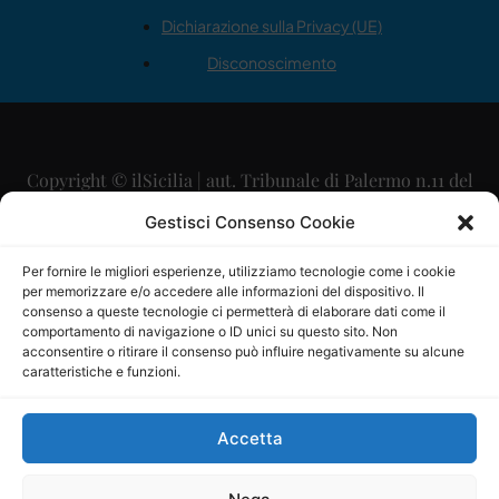
Dichiarazione sulla Privacy (UE)
Disconoscimento
Copyright © ilSicilia | aut. Tribunale di Palermo n.11 del
29/09/2015
Gestisci Consenso Cookie
Editore: Mercurio Comunicazione Soc. Coop. A.R.L.
Per fornire le migliori esperienze, utilizziamo tecnologie come i cookie
per memorizzare e/o accedere alle informazioni del dispositivo. Il
Direttore Editoriale: Maurizio Scaglione
consenso a queste tecnologie ci permetterà di elaborare dati come il
comportamento di navigazione o ID unici su questo sito. Non
Direttore Responsabile: Maria Calabrese
acconsentire o ritirare il consenso può influire negativamente su alcune
caratteristiche e funzioni.
p.zza Sant’Oliva, 9 – 90141 – Palermo – 091335557
P.IVA: 06334930820
Accetta
Mercurio Comunicazione Società Cooperativa a r.l. è
iscritta al Registro degli Operatori di Comunicazione al