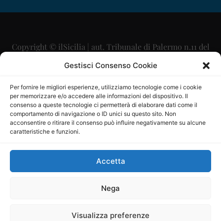
Copyright © ilSicilia | aut. Tribunale di Palermo n.11 del
29/09/2015
Gestisci Consenso Cookie
Editore: Mercurio Comunicazione Soc. Coop. A.R.L.
Per fornire le migliori esperienze, utilizziamo tecnologie come i cookie
per memorizzare e/o accedere alle informazioni del dispositivo. Il
Direttore Editoriale: Maurizio Scaglione
consenso a queste tecnologie ci permetterà di elaborare dati come il
comportamento di navigazione o ID unici su questo sito. Non
Direttore Responsabile: Maria Calabrese
acconsentire o ritirare il consenso può influire negativamente su alcune
caratteristiche e funzioni.
p.zza Sant’Oliva, 9 – 90141 – Palermo – 091335557
P.IVA: 06334930820
Accetta
Mercurio Comunicazione Società Cooperativa a r.l. è
iscritta al Registro degli Operatori di Comunicazione al
Nega
numero 26988
Visualizza preferenze
Sito gestito da
La Digitale srl
–
info@ladigitale.it