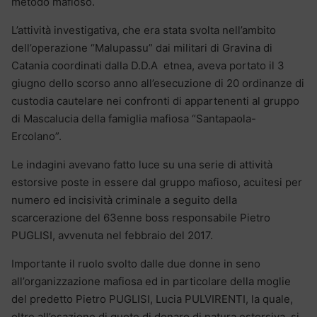
metodo mafioso.
L’attività investigativa, che era stata svolta nell’ambito
dell’operazione “Malupassu” dai militari di Gravina di
Catania coordinati dalla D.D.A
etnea, aveva portato il 3
giugno dello scorso anno all’esecuzione di 20 ordinanze di
custodia cautelare nei confronti di appartenenti al gruppo
di Mascalucia della famiglia mafiosa “Santapaola-
Ercolano”.
Le indagini avevano fatto luce su una serie di attività
estorsive poste in essere dal gruppo mafioso, acuitesi per
numero ed incisività criminale a seguito della
scarcerazione del 63enne boss responsabile Pietro
PUGLISI, avvenuta nel febbraio del 2017.
Importante il ruolo svolto dalle due donne in seno
all’organizzazione mafiosa ed in particolare della moglie
del predetto Pietro PUGLISI, Lucia PULVIRENTI, la quale,
oltre all’esazione di quote di denaro di natura estorsiva, si