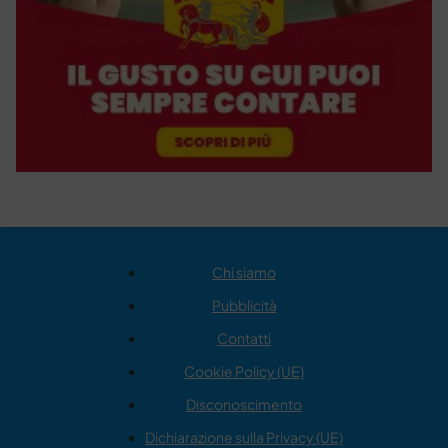
Chi siamo
Pubblicità
Contatti
Cookie Policy (UE)
Disconoscimento
Dichiarazione sulla Privacy (UE)