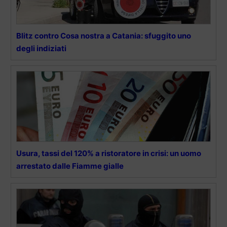
Blitz contro Cosa nostra a Catania: sfuggito uno
degli indiziati
Usura, tassi del 120% a ristoratore in crisi: un uomo
arrestato dalle Fiamme gialle