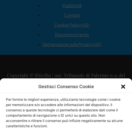
Pubblicità
Contatti
Cookie Policy (UE)
Disconoscimento
Dichiarazione sulla Privacy (UE)
Copyright © ilSicilia | aut. Tribunale di Palermo n.11 del
29/09/2015
Gestisci Consenso Cookie
Editore: Mercurio Comunicazione Soc. Coop. A.R.L.
Per fornire le migliori esperienze, utilizziamo tecnologie come i cookie
per memorizzare e/o accedere alle informazioni del dispositivo. Il
Direttore Editoriale: Maurizio Scaglione
consenso a queste tecnologie ci permetterà di elaborare dati come il
comportamento di navigazione o ID unici su questo sito. Non
Direttore Responsabile: Maria Calabrese
acconsentire o ritirare il consenso può influire negativamente su alcune
caratteristiche e funzioni.