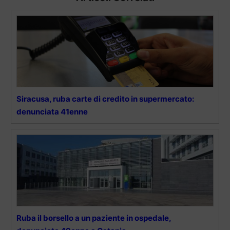
Siracusa, ruba carte di credito in supermercato:
denunciata 41enne
Ruba il borsello a un paziente in ospedale,