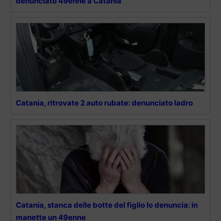
denunciato 49enne a Catania
Catania, ritrovate 2 auto rubate: denunciato ladro
Catania, stanca delle botte del figlio lo denuncia: in
manette un 49enne