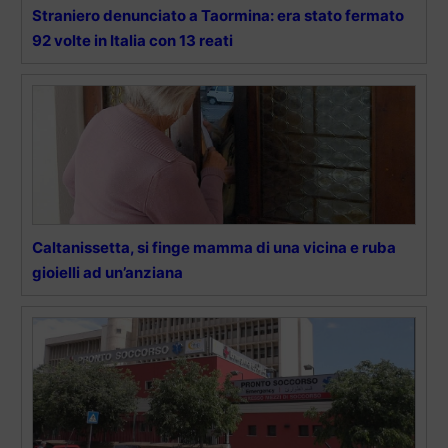
Straniero denunciato a Taormina: era stato fermato
92 volte in Italia con 13 reati
Caltanissetta, si finge mamma di una vicina e ruba
gioielli ad un’anziana