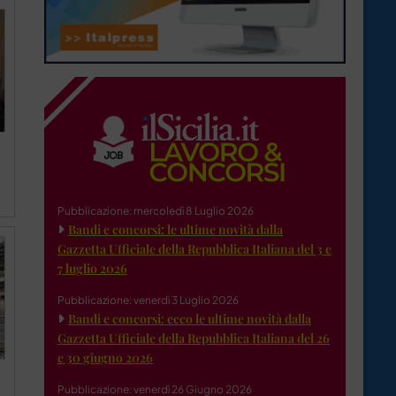
Pubblicazione: mercoledì 8 Luglio 2026
Bandi e concorsi: le ultime novità dalla
Gazzetta Ufficiale della Repubblica Italiana del 3 e
7 luglio 2026
Pubblicazione: venerdì 3 Luglio 2026
Bandi e concorsi: ecco le ultime novità dalla
Gazzetta Ufficiale della Repubblica Italiana del 26
e 30 giugno 2026
Pubblicazione: venerdì 26 Giugno 2026