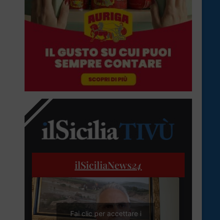
ilSiciliaNews
24
Fai clic per accettare i