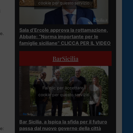
cookie per questo servizio
i
Sala d’Ercole approva la rottamazione,
e.
Abbate: “Norma importante per le
famiglie siciliane” CLICCA PER IL VIDEO
BarSicilia
Fai clic per accettare i
cookie per questo servizio
Bar Sicilia, a Ispica la sfida per il futuro
passa dal nuovo governo della città
e: