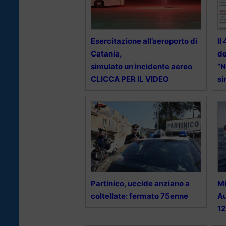
Esercitazione all’aeroporto di
Il
Catania,
de
simulato un incidente aereo
“N
CLICCA PER IL VIDEO
si
Partinico, uccide anziano a
Mi
coltellate: fermato 75enne
Au
12