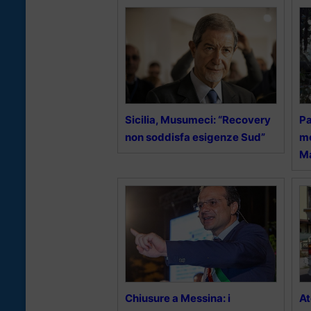
Sicilia, Musumeci: “Recovery
Pa
non soddisfa esigenze Sud”
mo
Ma
Chiusure a Messina: i
At