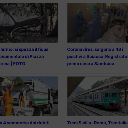
lermo: si spezza il ficus
Coronavirus: salgono a 48 i
numentale di Piazza
positivi a Sciacca. Registrato
rina | FOTO
primo caso a Sambuca
o 4 sommersa dai debiti,
Treni Sicilia- Roma, Trenitalia