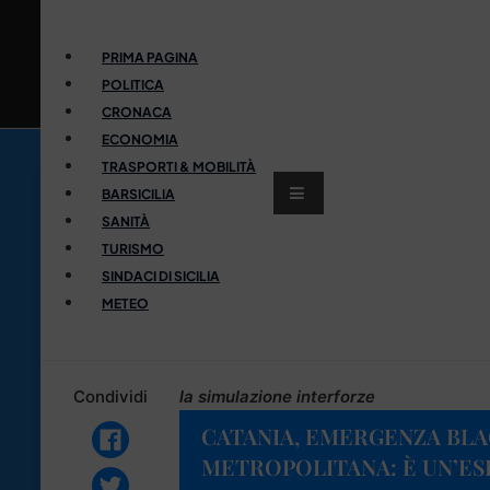
PRIMA PAGINA
POLITICA
CRONACA
ECONOMIA
TRASPORTI & MOBILITÀ
BARSICILIA
SANITÀ
TURISMO
SINDACI DI SICILIA
METEO
Condividi
la simulazione interforze
CATANIA, EMERGENZA BLA
METROPOLITANA: È UN’ES