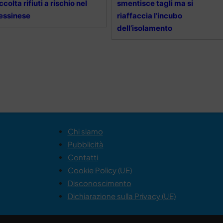
ccolta rifiuti a rischio nel
smentisce tagli ma si
essinese
riaffaccia l’incubo
dell’isolamento
Chi siamo
Pubblicità
Contatti
Cookie Policy (UE)
Disconoscimento
Dichiarazione sulla Privacy (UE)