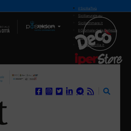
il SiciliaTivù
Siciliarurale.eu
Siciliammare.it
Il Network
Il Giornale della Bellezza
Siciliamedica.it
Sanitainsicilia.it