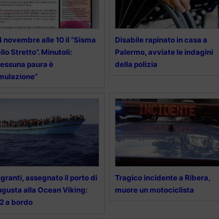
 4 novembre alle 10 il “Sisma
Disabile rapinato in casa a
llo Stretto”. Minutoli:
Palermo, avviate le indagini
essuna paura è
della polizia
mulazione”
granti, assegnato il porto di
Tragico incidente a Ribera,
gusta alla Ocean Viking:
muore un motociclista
2 a bordo