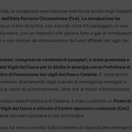
tte, la complessa esercitazione interforze svolta negli impiant
a dall’Ente Ferrovia Circumetnea (Fce)
.
La simulazione ha
a un treno della Fce, con a bordo circa 40 passeggeri, in una
della metro, con un incendio che genera fumi e gas di combustion
 e con sintomi da intossicazione da fumo affidate dai vigili del
eratori, compresi un centinaio di pompieri, è stata promossa e
i Vigili del fuoco per la Sicilia in sinergia con la Prefettura di
ntro di Formazione dei vigili del Fuoco Catania.
E’ stata anche
 trasmettere direttamente dagli scenari di emergenza immagini e
ili ai centri di coordinamento, oltre che ai mezzi d’informazione.
sieduto dalla Prefettura di Catania, è stato costituito un
Posto di
igili del fuoco e attivato il Centro operativo comunale (Coc)
abile alla metropolitana in via Ventimiglia.
fuoco, ha visto coinvolto tutto il sistema di risposta alle emergenz