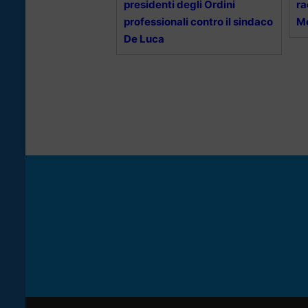
presidenti degli Ordini
ra
professionali contro il sindaco
M
De Luca