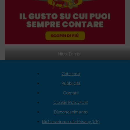
Nico Torrisi
Chi siamo
Pubblicità
Contatti
Cookie Policy (UE)
Disconoscimento
Dichiarazione sulla Privacy (UE)