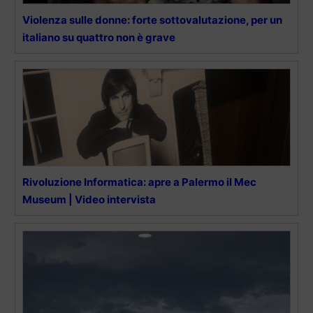
Violenza sulle donne: forte sottovalutazione, per un
italiano su quattro non è grave
Rivoluzione Informatica: apre a Palermo il Mec
Museum | Video intervista