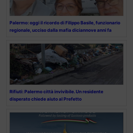
Palermo: oggi il ricordo di Filippo Basile, funzionario
regionale, ucciso dalla mafia diciannove anni fa
Rifiuti: Palermo città invivibile. Un residente
disperato chiede aiuto al Prefetto