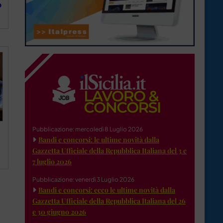
o
Pubblicazione: mercoledì 8 Luglio 2026
Bandi e concorsi: le ultime novità dalla
Gazzetta Ufficiale della Repubblica Italiana del 3 e
7 luglio 2026
Pubblicazione: venerdì 3 Luglio 2026
Bandi e concorsi: ecco le ultime novità dalla
Gazzetta Ufficiale della Repubblica Italiana del 26
e 30 giugno 2026