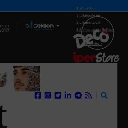
il SiciliaTivù
Siciliarurale.eu
Siciliammare.it
Il Network
Il Giornale della Bellezza
Siciliamedica.it
Sanitainsicilia.it