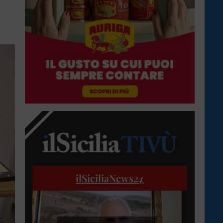
ilSiciliaNews
24