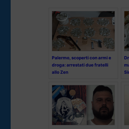
Palermo, scoperti con armi e
Dr
droga: arrestati due fratelli
ma
allo Zen
Si