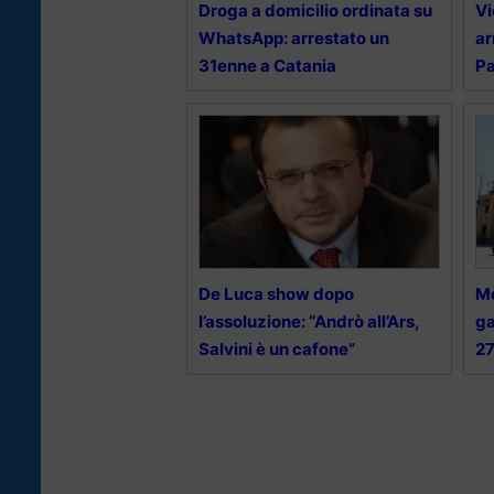
Droga a domicilio ordinata su
Vi
WhatsApp: arrestato un
ar
31enne a Catania
P
De Luca show dopo
Me
l’assoluzione: “Andrò all’Ars,
ga
Salvini è un cafone”
2