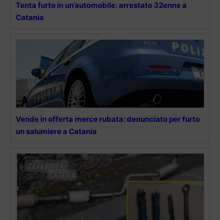
Tenta furto in un’automobile: arrestato 32enne a
Catania
Vende in offerta merce rubata: denunciato per furto
un salumiere a Catania