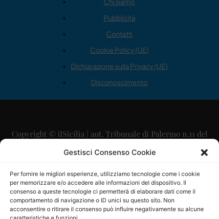
Chi siamo
Pubblicità
Contatti
Cookie Policy (UE)
Dichiarazione sulla Privacy (UE)
Disconoscimento
Copyright © ilSicilia | aut. Tribunale di Palermo n.11 del
29/09/2015
Gestisci Consenso Cookie
Editore: Mercurio Comunicazione Soc. Coop. A.R.L.
Per fornire le migliori esperienze, utilizziamo tecnologie come i cookie
per memorizzare e/o accedere alle informazioni del dispositivo. Il
Direttore Editoriale: Maurizio Scaglione
consenso a queste tecnologie ci permetterà di elaborare dati come il
comportamento di navigazione o ID unici su questo sito. Non
Direttore Responsabile: Maria Calabrese
acconsentire o ritirare il consenso può influire negativamente su alcune
caratteristiche e funzioni.