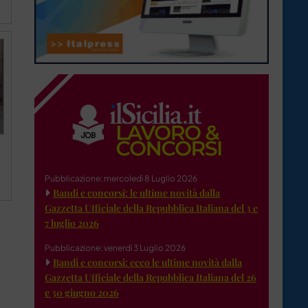
Pubblicazione: mercoledì 8 Luglio 2026
Bandi e concorsi: le ultime novità dalla
Gazzetta Ufficiale della Repubblica Italiana del 3 e
7 luglio 2026
Pubblicazione: venerdì 3 Luglio 2026
Bandi e concorsi: ecco le ultime novità dalla
Gazzetta Ufficiale della Repubblica Italiana del 26
e 30 giugno 2026