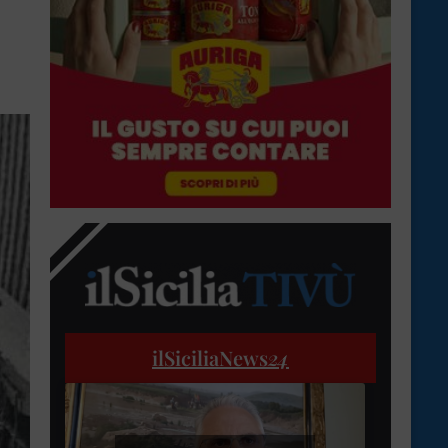
ilSiciliaNews
24