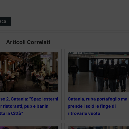
aca
Articoli Correlati
se 2, Catania: “Spazi esterni
Catania, ruba portafoglio ma
r ristoranti, pub e bar in
prende i soldi e finge di
tta la Città”
ritrovarlo vuoto