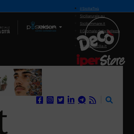
il SiciliaTivù
Siciliarurale.eu
Siciliammare.it
Il Network
Il Giornale della Bellezza
Siciliamedica.it
Sanitainsicilia.it