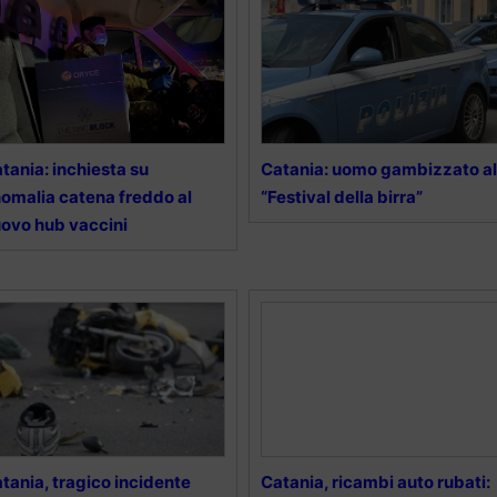
tania: inchiesta su
Catania: uomo gambizzato al
omalia catena freddo al
“Festival della birra”
ovo hub vaccini
tania, tragico incidente
Catania, ricambi auto rubati: