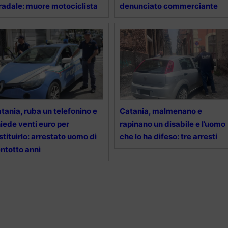
radale: muore motociclista
denunciato commerciante
tania, ruba un telefonino e
Catania, malmenano e
iede venti euro per
rapinano un disabile e l’uomo
stituirlo: arrestato uomo di
che lo ha difeso: tre arresti
ntotto anni