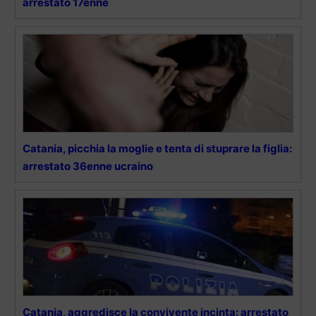
arrestato 17enne
Catania, picchia la moglie e tenta di stuprare la figlia:
arrestato 36enne ucraino
Catania, aggredisce la convivente incinta: arrestato