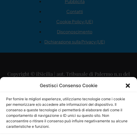
Pubblicità
Contatti
Cookie Policy (UE)
Disconoscimento
Dichiarazione sulla Privacy (UE)
Copyright © ilSicilia | aut. Tribunale di Palermo n.11 del
29/09/2015
Gestisci Consenso Cookie
Editore: Mercurio Comunicazione Soc. Coop. A.R.L.
Per fornire le migliori esperienze, utilizziamo tecnologie come i cookie
per memorizzare e/o accedere alle informazioni del dispositivo. Il
Direttore Editoriale: Maurizio Scaglione
consenso a queste tecnologie ci permetterà di elaborare dati come il
comportamento di navigazione o ID unici su questo sito. Non
Direttore Responsabile: Maria Calabrese
acconsentire o ritirare il consenso può influire negativamente su alcune
caratteristiche e funzioni.
p.zza Sant’Oliva, 9 – 90141 – Palermo – 091335557