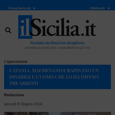
Cronache locali
Il Network
Fondato da Maurizio Scaglione
GIOVEDÌ 6 AGOSTO 2026 - AGGIORNATO ALLE 17:04
L'operazione
CATANIA, MALMENANO E RAPINANO UN
DISABILE E L’UOMO CHE LO HA DIFESO:
TRE ARRESTI
Redazione
giovedì 6 Giugno 2024