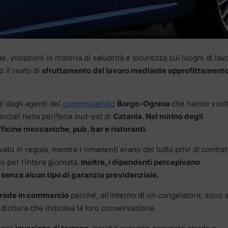
e, violazioni in materia di salubrità e sicurezza sui luoghi di lav
o il reato di
sfruttamento del lavoro mediante approfittament
ti dagli agenti del
commissariato
Borgo-Ognina
che hanno svol
ciali nella periferia sud-est di
Catania.
Nel mirino degli
fficine meccaniche, pub, bar e ristoranti.
vato in regola, mentre i rimanenti erano del tutto privi di contrat
 per l’intera giornata.
Inoltre, i dipendenti percepivano
senza alcun tipo di garanzia previdenziale.
frode in commercio
perché, all’interno di un congelatore, sono s
 dicitura che indicava la loro conservazione.