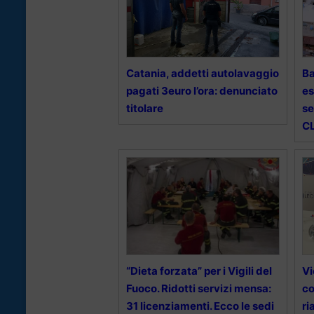
Catania, addetti autolavaggio
Ba
pagati 3euro l’ora: denunciato
es
titolare
se
CL
“Dieta forzata” per i Vigili del
Vi
Fuoco. Ridotti servizi mensa:
co
31 licenziamenti. Ecco le sedi
ri