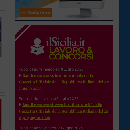
Pubblicazione: mercoledì 8 Luglio 2026
Bandi e concorsi: le ultime novità dalla
Gazzetta Ufficiale della Repubblica Italiana del 3 e
7 luglio 2026
Pubblicazione: venerdì 3 Luglio 2026
Bandi e concorsi: ecco le ultime novità dalla
Gazzetta Ufficiale della Repubblica Italiana del 26
e 30 giugno 2026
Pubblicazione: venerdì 26 Giugno 2026