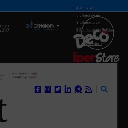
il SiciliaTivù
Siciliarurale.eu
Siciliammare.it
Il Network
Il Giornale della Bellezza
Siciliamedica.it
Sanitainsicilia.it