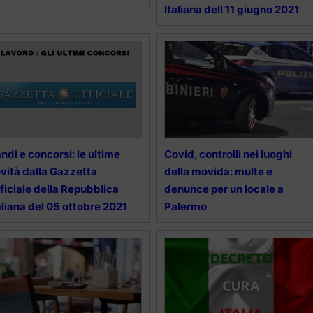
Italiana dell’11 giugno 2021
ndi e concorsi: le ultime
Covid, controlli nei luoghi
vità dalla Gazzetta
della movida: multe e
ficiale della Repubblica
denunce per un locale a
aliana del 05 ottobre 2021
Palermo