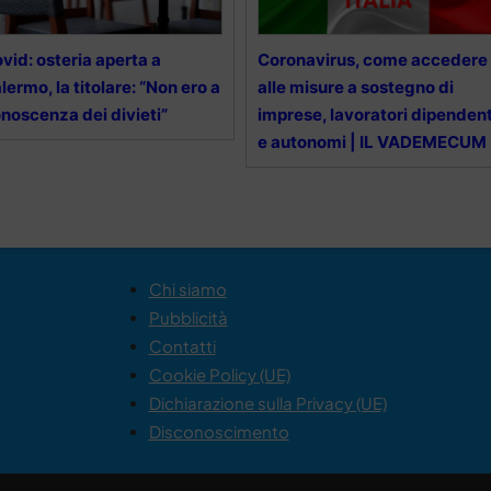
vid: osteria aperta a
Coronavirus, come accedere
lermo, la titolare: “Non ero a
alle misure a sostegno di
noscenza dei divieti”
imprese, lavoratori dipendent
e autonomi | IL VADEMECUM
Chi siamo
Pubblicità
Contatti
Cookie Policy (UE)
Dichiarazione sulla Privacy (UE)
Disconoscimento