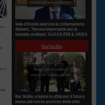
cookie per questo servizio
Sala d’Ercole approva la rottamazione,
oro.
Abbate: “Norma importante per le
o
famiglie siciliane” CLICCA PER IL VIDEO
BarSicilia
to
to o
Fai clic per accettare i
cookie per questo servizio
tati
Bar Sicilia, a Ispica la sfida per il futuro
passa dal nuovo governo della città