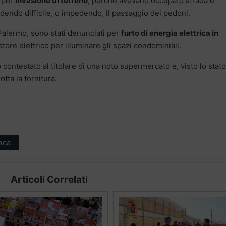
i per
invasione di terreno
, perchè avevano occupato strada e
dendo difficile, o impedendo, il passaggio dei pedoni.
a Palermo, sono stati denunciati per
furto di energia elettrica in
ore elettrico per illuminare gli spazi condominiali.
 contestato al titolare di una noto supermercato e, visto lo stato
tta la fornitura.
aca
Articoli Correlati