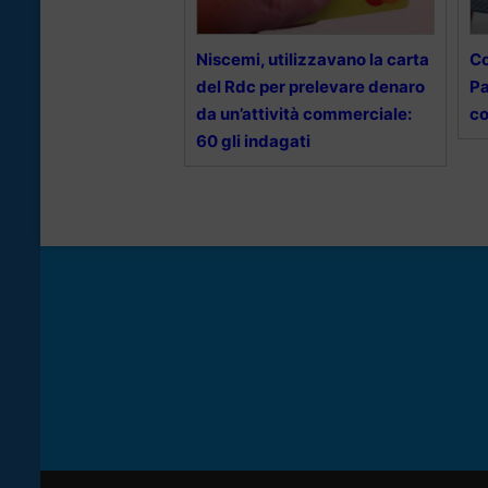
Niscemi, utilizzavano la carta
Co
del Rdc per prelevare denaro
Pa
da un’attività commerciale:
co
60 gli indagati