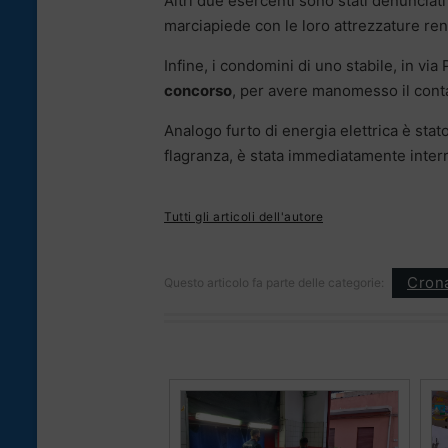
Altri due esercenti sono stati denunciat
marciapiede con le loro attrezzature ren
Infine, i condomini di uno stabile, in vi
concorso
, per avere manomesso il contat
Analogo furto di energia elettrica è stato
flagranza, è stata immediatamente interro
Tutti gli articoli dell'autore
Cron
Questo articolo fa parte delle categorie: