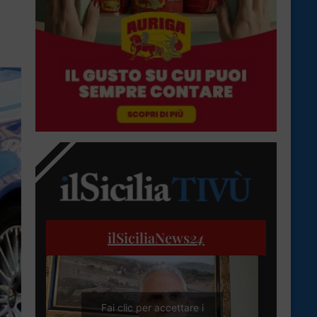
ilSiciliaNews
24
Fai clic per accettare i