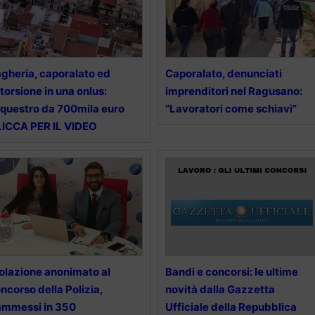
gheria, caporalato ed
Caporalato, denunciati
torsione in una onlus:
imprenditori nel Ragusano:
questro da 700mila euro
“Lavoratori come schiavi”
ICCA PER IL VIDEO
olazione anonimato al
Bandi e concorsi: le ultime
ncorso della Polizia,
novità dalla Gazzetta
ammessi in 350
Ufficiale della Repubblica