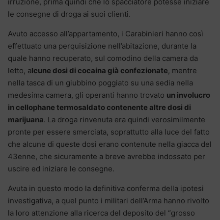
irruzione, prima quindi che lo spacciatore potesse iniziare
le consegne di droga ai suoi clienti.
Avuto accesso all’appartamento, i Carabinieri hanno così
effettuato una perquisizione nell’abitazione, durante la
quale hanno recuperato, sul comodino della camera da
letto, a
lcune dosi di cocaina già confezionate
, mentre
nella tasca di un giubbino poggiato su una sedia nella
medesima camera, gli operanti hanno trovato
un involucro
in cellophane termosaldato contenente altre dosi di
marijuana
. La droga rinvenuta era quindi verosimilmente
pronte per essere smerciata, soprattutto alla luce del fatto
che alcune di queste dosi erano contenute nella giacca del
43enne, che sicuramente a breve avrebbe indossato per
uscire ed iniziare le consegne.
Avuta in questo modo la definitiva conferma della ipotesi
investigativa, a quel punto i militari dell’Arma hanno rivolto
la loro attenzione alla ricerca del deposito del “grosso