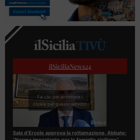
ilSiciliaNews
24
Fai clic per accettare i
cookie per questo servizio
Sala d’Ercole approva la rottamazione, Abbate:
“Norma importante per le famiglie siciliane”