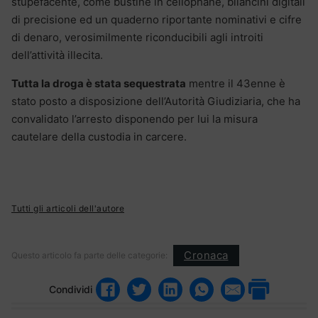
stupefacente, come bustine in cellophane, bilancini digitali
di precisione ed un quaderno riportante nominativi e cifre
di denaro, verosimilmente riconducibili agli introiti
dell’attività illecita.
Tutta la droga è stata sequestrata
mentre il 43enne è
stato posto a disposizione dell’Autorità Giudiziaria, che ha
convalidato l’arresto disponendo per lui la misura
cautelare della custodia in carcere.
Tutti gli articoli dell'autore
Cronaca
Questo articolo fa parte delle categorie:
Condividi