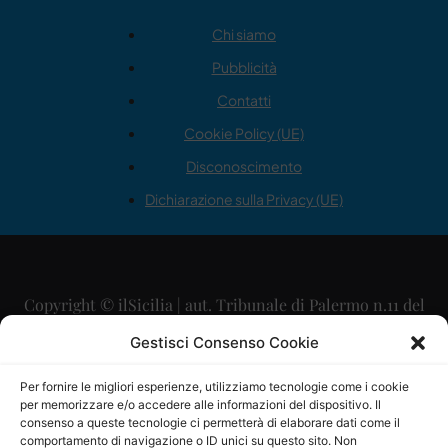
Chi siamo
Pubblicità
Contatti
Cookie Policy (UE)
Disconoscimento
Dichiarazione sulla Privacy (UE)
Copyright © ilSicilia | aut. Tribunale di Palermo n.11 del
29/09/2015
Gestisci Consenso Cookie
Editore: Mercurio Comunicazione Soc. Coop. A.R.L.
Per fornire le migliori esperienze, utilizziamo tecnologie come i cookie
per memorizzare e/o accedere alle informazioni del dispositivo. Il
Direttore Editoriale: Maurizio Scaglione
consenso a queste tecnologie ci permetterà di elaborare dati come il
comportamento di navigazione o ID unici su questo sito. Non