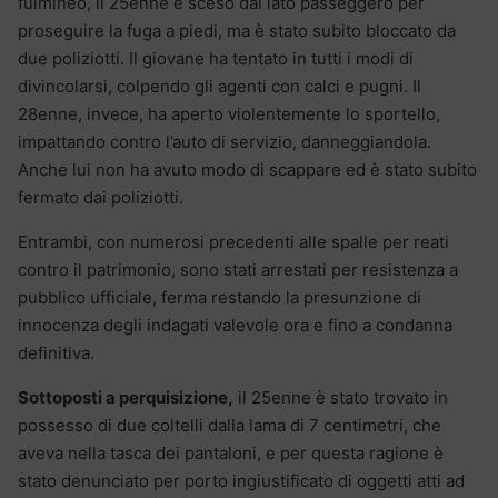
fulmineo, il 25enne è sceso dal lato passeggero per
proseguire la fuga a piedi, ma è stato subito bloccato da
due poliziotti. Il giovane ha tentato in tutti i modi di
divincolarsi, colpendo gli agenti con calci e pugni. Il
28enne, invece, ha aperto violentemente lo sportello,
impattando contro l’auto di servizio, danneggiandola.
Anche lui non ha avuto modo di scappare ed è stato subito
fermato dai poliziotti.
Entrambi, con numerosi precedenti alle spalle per reati
contro il patrimonio, sono stati arrestati per resistenza a
pubblico ufficiale, ferma restando la presunzione di
innocenza degli indagati valevole ora e fino a condanna
definitiva.
Sottoposti a perquisizione,
il 25enne è stato trovato in
possesso di due coltelli dalla lama di 7 centimetri, che
aveva nella tasca dei pantaloni, e per questa ragione è
stato denunciato per porto ingiustificato di oggetti atti ad