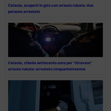
Catania, scoperti in giro con un’auto rubata: due
persone arrestate
Catania, chiede settecento euro per “ritrovare”
un’auto rubata: arrestato cinquantatreenne