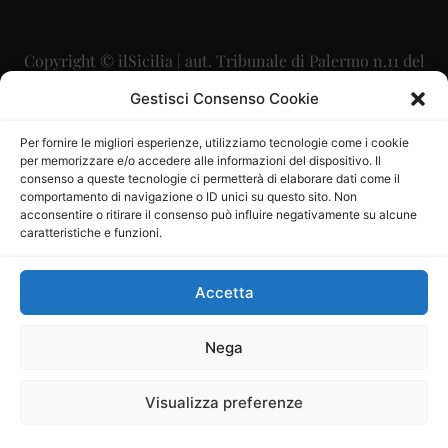
Copyright © ilSicilia | aut. Tribunale di Palermo n.11 del
29/09/2015
Gestisci Consenso Cookie
Editore: Mercurio Comunicazione Soc. Coop. A.R.L.
Per fornire le migliori esperienze, utilizziamo tecnologie come i cookie
per memorizzare e/o accedere alle informazioni del dispositivo. Il
Direttore Editoriale: Maurizio Scaglione
consenso a queste tecnologie ci permetterà di elaborare dati come il
comportamento di navigazione o ID unici su questo sito. Non
Direttore Responsabile: Maria Calabrese
acconsentire o ritirare il consenso può influire negativamente su alcune
caratteristiche e funzioni.
p.zza Sant’Oliva, 9 – 90141 – Palermo – 091335557
P.IVA: 06334930820
Accetta
Mercurio Comunicazione Società Cooperativa a r.l. è
iscritta al Registro degli Operatori di Comunicazione al
Nega
numero 26988
Visualizza preferenze
Sito gestito da
La Digitale srl
–
info@ladigitale.it