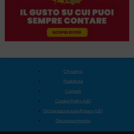
Chi siamo
Pubblicità
Contatti
Cookie Policy (UE)
Dichiarazione sulla Privacy (UE)
Disconoscimento