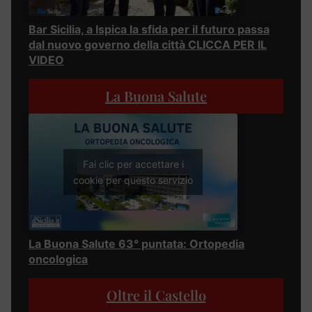
Bar Sicilia, a Ispica la sfida per il futuro passa
dal nuovo governo della città CLICCA PER IL
VIDEO
La Buona Salute
Fai clic per accettare i
cookie per questo servizio
La Buona Salute 63° puntata: Ortopedia
oncologica
Oltre il Castello