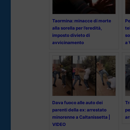
Taormina: minacce di morte
Pe
alla sorella per l’eredità,
te
imposto divieto di
so
avvicinamento
a 
Dava fuoco alle auto dei
Tr
parenti della ex: arrestato
pe
minorenne a Caltanissetta |
ar
VIDEO