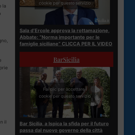
cookie per questo servizio
 la
o
Sala d’Ercole approva la rottamazione,
Abbate: “Norma importante per le
gno,
famiglie siciliane” CLICCA PER IL VIDEO
BarSicilia
e
prie
Fai clic per accettare i
cookie per questo servizio
n il
Bar Sicilia, a Ispica la sfida per il futuro
passa dal nuovo governo della città