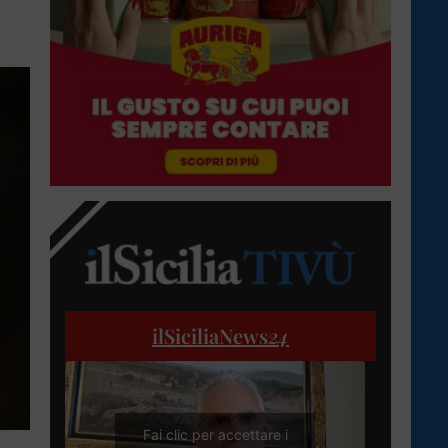
ilSiciliaNews
24
Fai clic per accettare i