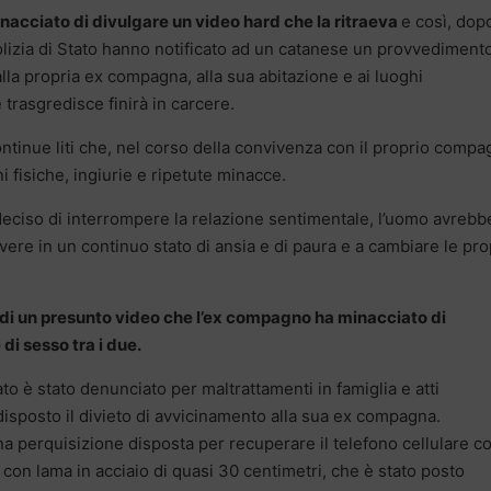
nacciato di divulgare un video hard che la ritraeva
e così, dopo
 polizia di Stato hanno notificato ad un catanese un provvediment
lla propria ex compagna, alla sua abitazione e ai luoghi
trasgredisce finirà in carcere.
 continue liti che, nel corso della convivenza con il proprio compa
 fisiche, ingiurie e ripetute minacce.
deciso di interrompere la relazione sentimentale, l’uomo avrebb
ivere in un continuo stato di ansia e di paura e a cambiare le pro
 di un presunto video che l’ex compagno ha minacciato di
di sesso tra i due.
ato è stato denunciato per maltrattamenti in famiglia e atti
 disposto il divieto di avvicinamento alla sua ex compagna.
na perquisizione disposta per recuperare il telefono cellulare co
 con lama in acciaio di quasi 30 centimetri, che è stato posto