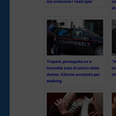
ma crescono i ‘reati spia’
co
st
Trapani, perseguita ex e
“H
incendia auto di amico della
to
donna: 32enne arrestato per
ch
stalking