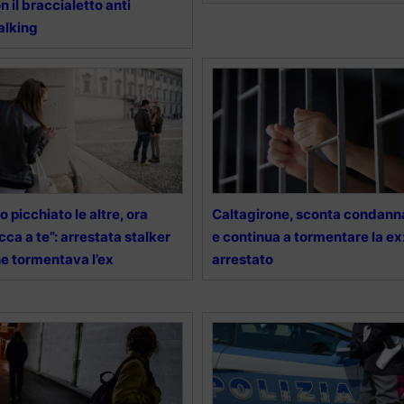
n il braccialetto anti
alking
o picchiato le altre, ora
Caltagirone, sconta condann
cca a te”: arrestata stalker
e continua a tormentare la ex
e tormentava l’ex
arrestato