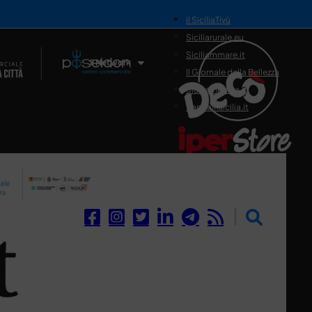
il SiciliaTivù
Siciliarurale.eu
Siciliammare.it
Il Network
Il Giornale della Bellezza
Siciliamedica.it
Sanitainsicilia.it