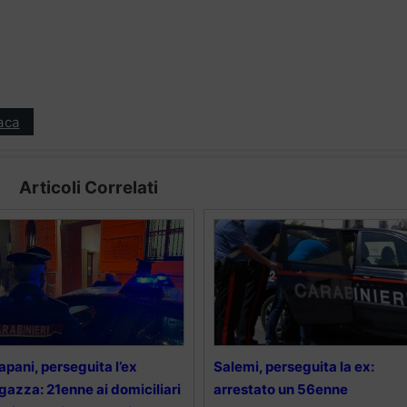
aca
Articoli Correlati
apani, perseguita l’ex
Salemi, perseguita la ex:
gazza: 21enne ai domiciliari
arrestato un 56enne