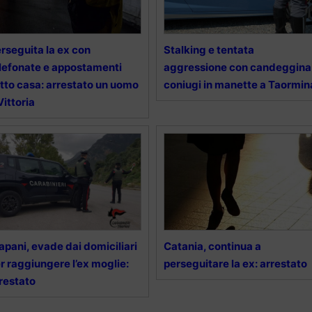
rseguita la ex con
Stalking e tentata
lefonate e appostamenti
aggressione con candeggina
tto casa: arrestato un uomo
coniugi in manette a Taormin
Vittoria
apani, evade dai domiciliari
Catania, continua a
r raggiungere l’ex moglie:
perseguitare la ex: arrestato
restato