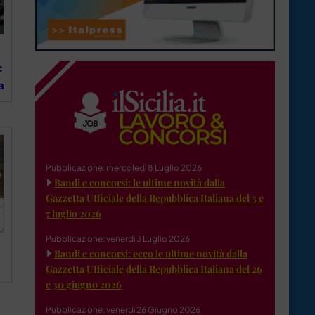
:
a
Pubblicazione: mercoledì 8 Luglio 2026
Bandi e concorsi: le ultime novità dalla
Gazzetta Ufficiale della Repubblica Italiana del 3 e
7 luglio 2026
Pubblicazione: venerdì 3 Luglio 2026
Bandi e concorsi: ecco le ultime novità dalla
Gazzetta Ufficiale della Repubblica Italiana del 26
e 30 giugno 2026
Pubblicazione: venerdì 26 Giugno 2026