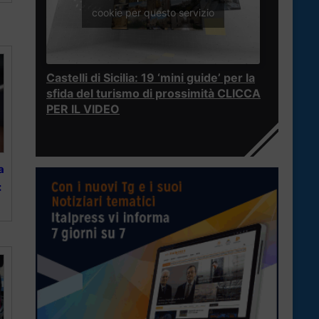
cookie per questo servizio
Castelli di Sicilia: 19 ‘mini guide’ per la
sfida del turismo di prossimità CLICCA
PER IL VIDEO
a
: