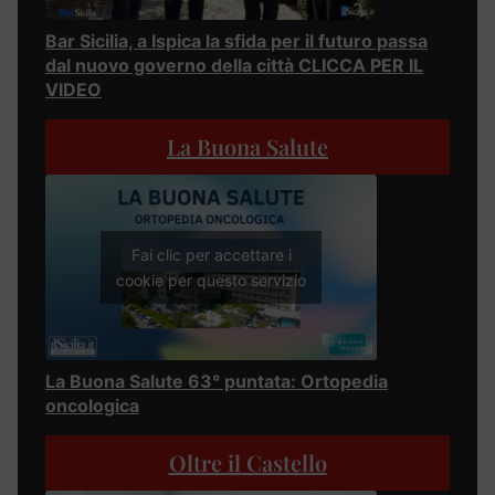
Bar Sicilia, a Ispica la sfida per il futuro passa
dal nuovo governo della città CLICCA PER IL
VIDEO
La Buona Salute
Fai clic per accettare i
cookie per questo servizio
La Buona Salute 63° puntata: Ortopedia
oncologica
Oltre il Castello