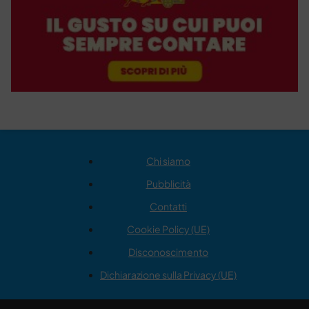
Chi siamo
Pubblicità
Contatti
Cookie Policy (UE)
Disconoscimento
Dichiarazione sulla Privacy (UE)