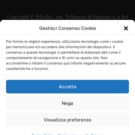
Copyright © ilSicilia | aut. Tribunale di Palermo n.11 del
29/09/2015
Gestisci Consenso Cookie
Editore: Mercurio Comunicazione Soc. Coop. A.R.L.
Per fornire le migliori esperienze, utilizziamo tecnologie come i cookie
per memorizzare e/o accedere alle informazioni del dispositivo. Il
Direttore Editoriale: Maurizio Scaglione
consenso a queste tecnologie ci permetterà di elaborare dati come il
comportamento di navigazione o ID unici su questo sito. Non
Direttore Responsabile: Maria Calabrese
acconsentire o ritirare il consenso può influire negativamente su alcune
caratteristiche e funzioni.
p.zza Sant’Oliva, 9 – 90141 – Palermo – 091335557
P.IVA: 06334930820
Accetta
Mercurio Comunicazione Società Cooperativa a r.l. è
iscritta al Registro degli Operatori di Comunicazione al
Nega
numero 26988
Visualizza preferenze
Sito gestito da
La Digitale srl
–
info@ladigitale.it