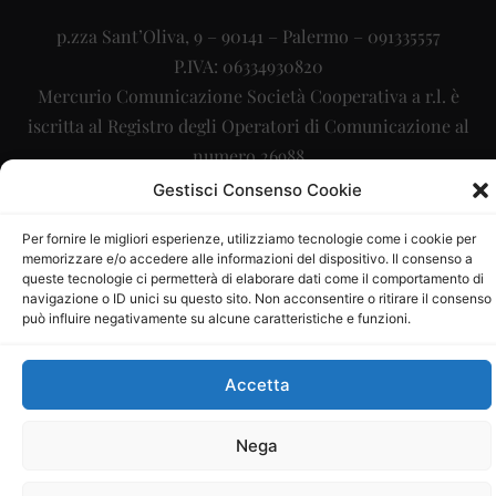
p.zza Sant’Oliva, 9 – 90141 – Palermo – 091335557
P.IVA: 06334930820
Mercurio Comunicazione Società Cooperativa a r.l. è
iscritta al Registro degli Operatori di Comunicazione al
numero 26988
Gestisci Consenso Cookie
Sito gestito da
La Digitale srl
–
info@ladigitale.it
Per fornire le migliori esperienze, utilizziamo tecnologie come i cookie per
memorizzare e/o accedere alle informazioni del dispositivo. Il consenso a
queste tecnologie ci permetterà di elaborare dati come il comportamento di
navigazione o ID unici su questo sito. Non acconsentire o ritirare il consenso
può influire negativamente su alcune caratteristiche e funzioni.
Accetta
Nega