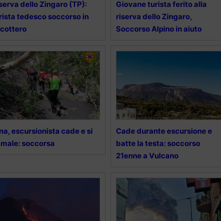
serva dello Zingaro (TP):
Giovane turista ferito alla
rista tedesco soccorso in
riserva dello Zingaro,
icottero
Soccorso Alpino in aiuto
na, escursionista cade e si
Cade durante escursione e
 male: soccorsa
batte la testa: soccorso
21enne a Vulcano