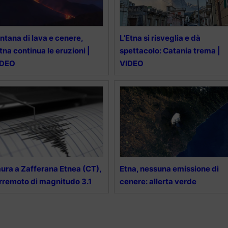
ntana di lava e cenere,
L’Etna si risveglia e dà
Etna continua le eruzioni |
spettacolo: Catania trema |
IDEO
VIDEO
ura a Zafferana Etnea (CT),
Etna, nessuna emissione di
rremoto di magnitudo 3.1
cenere: allerta verde