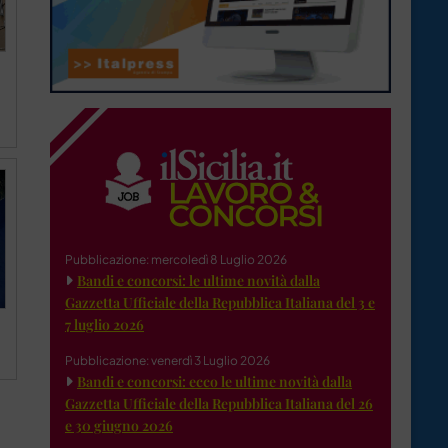
Pubblicazione: mercoledì 8 Luglio 2026
Bandi e concorsi: le ultime novità dalla
Gazzetta Ufficiale della Repubblica Italiana del 3 e
7 luglio 2026
Pubblicazione: venerdì 3 Luglio 2026
Bandi e concorsi: ecco le ultime novità dalla
Gazzetta Ufficiale della Repubblica Italiana del 26
e 30 giugno 2026