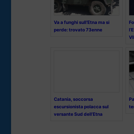
Va a funghi sull’Etna ma si
Fo
perde: trovato 73enne
l’
V
Catania, soccorsa
Pa
escursionista polacca sul
te
versante Sud dell’Etna