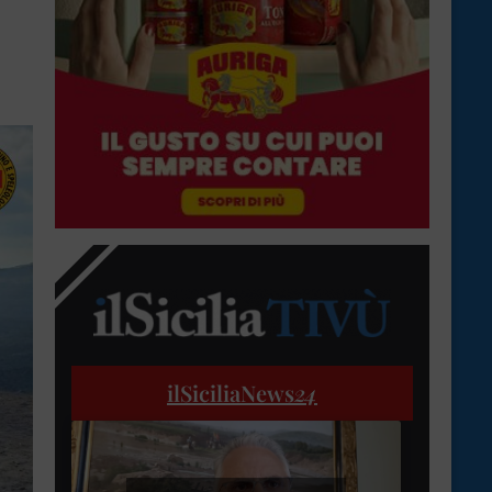
ilSiciliaNews
24