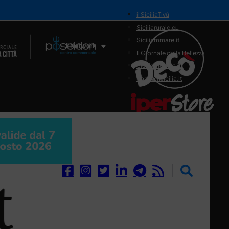
il SiciliaTivù
Siciliarurale.eu
Siciliammare.it
Il Network
Il Giornale della Bellezza
Siciliamedica.it
Sanitainsicilia.it