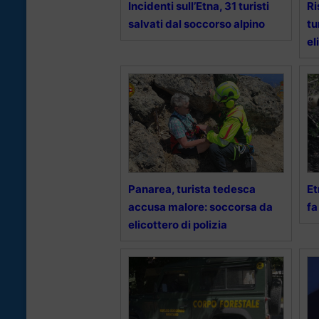
Incidenti sull’Etna, 31 turisti
Ri
salvati dal soccorso alpino
tu
el
Panarea, turista tedesca
Et
accusa malore: soccorsa da
fa
elicottero di polizia