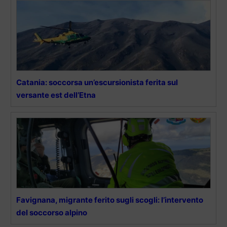
Catania: soccorsa un’escursionista ferita sul
versante est dell’Etna
Favignana, migrante ferito sugli scogli: l’intervento
del soccorso alpino