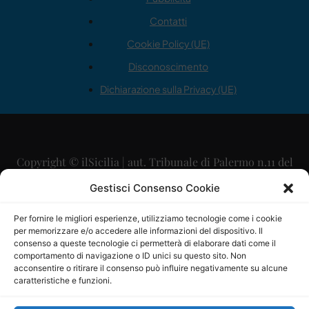
Contatti
Cookie Policy (UE)
Disconoscimento
Dichiarazione sulla Privacy (UE)
Copyright © ilSicilia | aut. Tribunale di Palermo n.11 del
29/09/2015
Gestisci Consenso Cookie
Editore: Mercurio Comunicazione Soc. Coop. A.R.L.
Per fornire le migliori esperienze, utilizziamo tecnologie come i cookie
per memorizzare e/o accedere alle informazioni del dispositivo. Il
Direttore Editoriale: Maurizio Scaglione
consenso a queste tecnologie ci permetterà di elaborare dati come il
comportamento di navigazione o ID unici su questo sito. Non
Direttore Responsabile: Maria Calabrese
acconsentire o ritirare il consenso può influire negativamente su alcune
caratteristiche e funzioni.
p.zza Sant’Oliva, 9 – 90141 – Palermo – 091335557