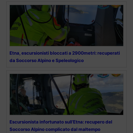
Etna, escursionisti bloccati a 2900metri: recuperati
da Soccorso Alpino e Speleologico
Escursionista infortunato sull’Etna: recupero del
Soccorso Alpino complicato dal maltempo