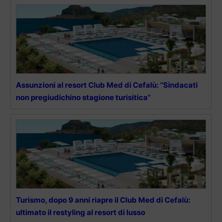
Assunzioni al resort Club Med di Cefalù: “Sindacati
non pregiudichino stagione turisitica”
Turismo, dopo 9 anni riapre il Club Med di Cefalù:
ultimato il restyling al resort di lusso