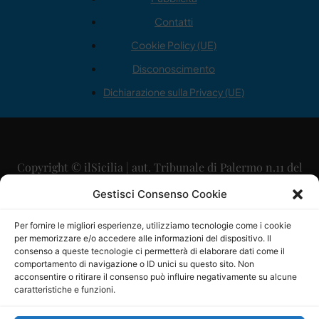
Contatti
Cookie Policy (UE)
Disconoscimento
Dichiarazione sulla Privacy (UE)
Copyright © ilSicilia | aut. Tribunale di Palermo n.11 del
29/09/2015
Gestisci Consenso Cookie
Editore: Mercurio Comunicazione Soc. Coop. A.R.L.
Per fornire le migliori esperienze, utilizziamo tecnologie come i cookie
per memorizzare e/o accedere alle informazioni del dispositivo. Il
Direttore Editoriale: Maurizio Scaglione
consenso a queste tecnologie ci permetterà di elaborare dati come il
comportamento di navigazione o ID unici su questo sito. Non
Direttore Responsabile: Maria Calabrese
acconsentire o ritirare il consenso può influire negativamente su alcune
caratteristiche e funzioni.
p.zza Sant’Oliva, 9 – 90141 – Palermo – 091335557