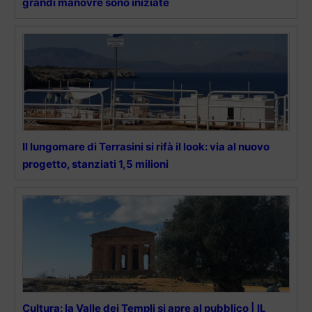
grandi manovre sono iniziate
Il lungomare di Terrasini si rifà il look: via al nuovo
progetto, stanziati 1,5 milioni
Cultura: la Valle dei Templi si apre al pubblico | IL