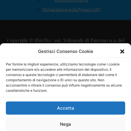
Dichiarazione sulla Privacy (UE)
Copyright © ilSicilia | aut. Tribunale di Palermo n.11 del
29/09/2015
Gestisci Consenso Cookie
Editore: Mercurio Comunicazione Soc. Coop. A.R.L.
Per fornire le migliori esperienze, utilizziamo tecnologie come i cookie
per memorizzare e/o accedere alle informazioni del dispositivo. Il
Direttore Editoriale: Maurizio Scaglione
consenso a queste tecnologie ci permetterà di elaborare dati come il
comportamento di navigazione o ID unici su questo sito. Non
Direttore Responsabile: Maria Calabrese
acconsentire o ritirare il consenso può influire negativamente su alcune
caratteristiche e funzioni.
p.zza Sant’Oliva, 9 – 90141 – Palermo – 091335557
P.IVA: 06334930820
Accetta
Mercurio Comunicazione Società Cooperativa a r.l. è
iscritta al Registro degli Operatori di Comunicazione al
Nega
numero 26988