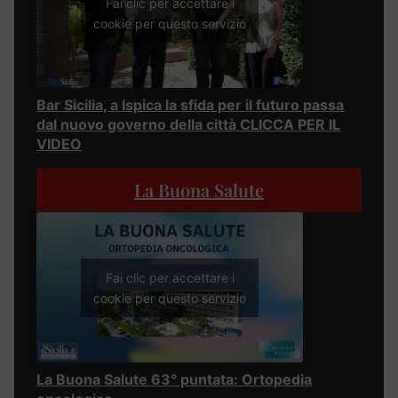
Fai clic per accettare i
cookie per questo servizio
Bar Sicilia, a Ispica la sfida per il futuro passa
dal nuovo governo della città CLICCA PER IL
VIDEO
La Buona Salute
Fai clic per accettare i
cookie per questo servizio
La Buona Salute 63° puntata: Ortopedia