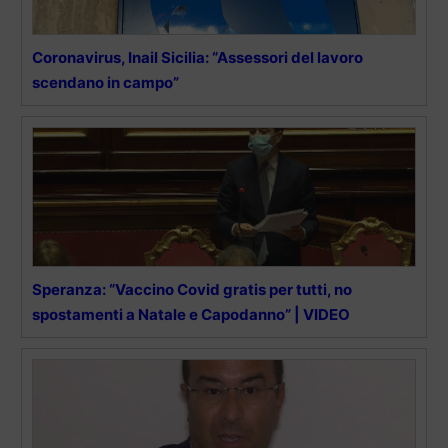
Coronavirus, Inail Sicilia: “Assessori del lavoro
scendano in campo”
Speranza: “Vaccino Covid gratis per tutti, no
spostamenti a Natale e Capodanno” | VIDEO