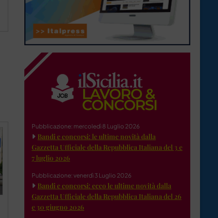
Pubblicazione: mercoledì 8 Luglio 2026
Bandi e concorsi: le ultime novità dalla
Gazzetta Ufficiale della Repubblica Italiana del 3 e
7 luglio 2026
Pubblicazione: venerdì 3 Luglio 2026
Bandi e concorsi: ecco le ultime novità dalla
Gazzetta Ufficiale della Repubblica Italiana del 26
e 30 giugno 2026