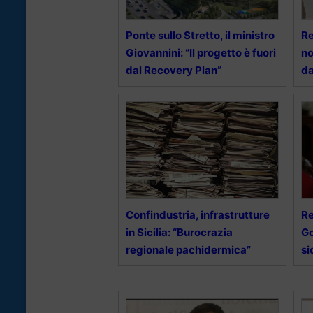
Ponte sullo Stretto, il ministro
Re
Giovannini: “Il progetto è fuori
no
dal Recovery Plan”
da
Confindustria, infrastrutture
Re
in Sicilia: “Burocrazia
Go
regionale pachidermica”
si