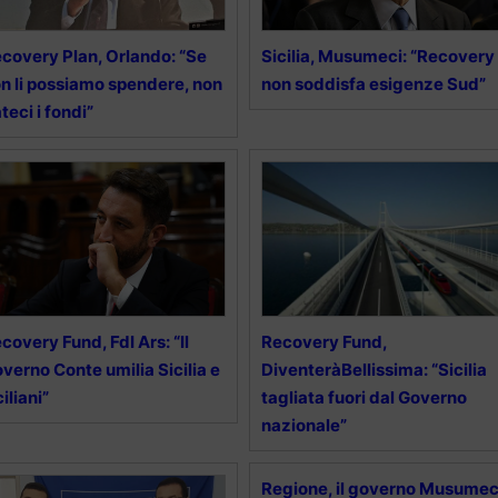
covery Plan, Orlando: “Se
Sicilia, Musumeci: “Recovery
n li possiamo spendere, non
non soddisfa esigenze Sud”
teci i fondi”
covery Fund, FdI Ars: “Il
Recovery Fund,
verno Conte umilia Sicilia e
DiventeràBellissima: “Sicilia
ciliani”
tagliata fuori dal Governo
nazionale”
Regione, il governo Musumec