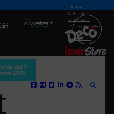
il SiciliaTivù
Siciliarurale.eu
Siciliammare.it
Il Network
Il Giornale della Bellezza
Siciliamedica.it
Sanitainsicilia.it