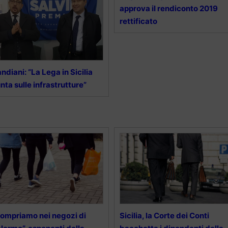
approva il rendiconto 2019
rettificato
ndiani: “La Lega in Sicilia
nta sulle infrastrutture”
ompriamo nei negozi di
Sicilia, la Corte dei Conti