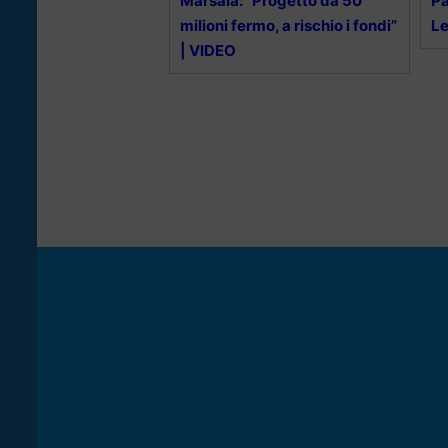
Marsala: “Progetto da 50
Pa
milioni fermo, a rischio i fondi”
Le
| VIDEO