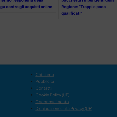
lermo”, esponenti della
bacchetta i dipendenti della
ga contro gli acquisti online
Regione: “Troppi e poco
qualificati”
Chi siamo
Pubblicità
Contatti
Cookie Policy (UE)
Disconoscimento
Dichiarazione sulla Privacy (UE)