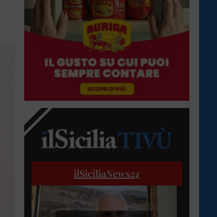
ilSiciliaNews
24