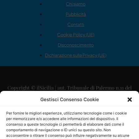
Chi siamo
Pubblicità
Contatti
Cookie Policy (UE)
Disconoscimento
Dichiarazione sulla Privacy (UE)
Copyright © ilSicilia | aut. Tribunale di Palermo n.11 del
29/09/2015
Gestisci Consenso Cookie
Editore: Mercurio Comunicazione Soc. Coop. A.R.L.
Per fornire le migliori esperienze, utilizziamo tecnologie come i cookie
per memorizzare e/o accedere alle informazioni del dispositivo. Il
Direttore Editoriale: Maurizio Scaglione
consenso a queste tecnologie ci permetterà di elaborare dati come il
comportamento di navigazione o ID unici su questo sito. Non
Direttore Responsabile: Maria Calabrese
acconsentire o ritirare il consenso può influire negativamente su alcune