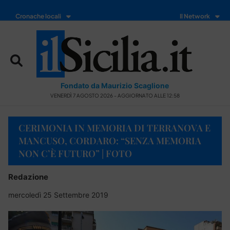
Cronache locali
Il Network
Fondato da Maurizio Scaglione
VENERDÌ 7 AGOSTO 2026 - AGGIORNATO ALLE 12:58
CERIMONIA IN MEMORIA DI TERRANOVA E
MANCUSO, CORDARO: “SENZA MEMORIA
NON C’È FUTURO” | FOTO
Redazione
mercoledì 25 Settembre 2019