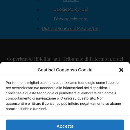
Cookie Policy (UE)
Disconoscimento
Dichiarazione sulla Privacy (UE)
Copyright © ilSicilia | aut. Tribunale di Palermo n.11 del
29/09/2015
Gestisci Consenso Cookie
Editore: Mercurio Comunicazione Soc. Coop. A.R.L.
Per fornire le migliori esperienze, utilizziamo tecnologie come i cookie
per memorizzare e/o accedere alle informazioni del dispositivo. Il
Direttore Editoriale: Maurizio Scaglione
consenso a queste tecnologie ci permetterà di elaborare dati come il
comportamento di navigazione o ID unici su questo sito. Non
Direttore Responsabile: Maria Calabrese
acconsentire o ritirare il consenso può influire negativamente su alcune
caratteristiche e funzioni.
p.zza Sant’Oliva, 9 – 90141 – Palermo – 091335557
P.IVA: 06334930820
Accetta