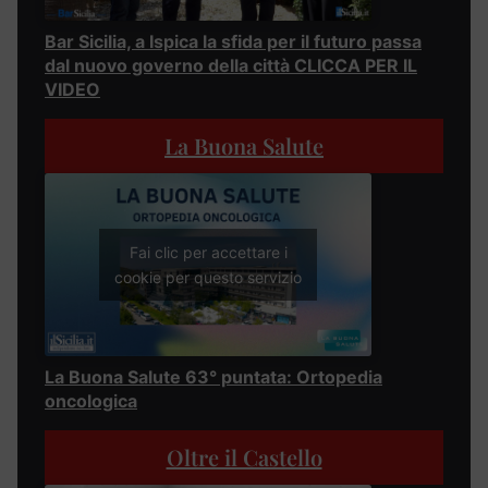
Bar Sicilia, a Ispica la sfida per il futuro passa
dal nuovo governo della città CLICCA PER IL
VIDEO
La Buona Salute
Fai clic per accettare i
cookie per questo servizio
La Buona Salute 63° puntata: Ortopedia
oncologica
Oltre il Castello