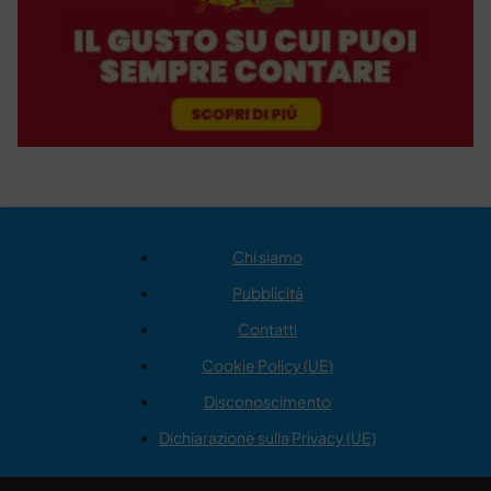
Chi siamo
Pubblicità
Contatti
Cookie Policy (UE)
Disconoscimento
Dichiarazione sulla Privacy (UE)