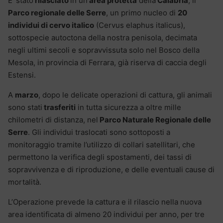
E’ stato
rilasciato
in un’
area protetta
della
Calabria
, il
Parco regionale delle Serre
, un primo nucleo di
20
individui di cervo italico
(Cervus elaphus italicus),
sottospecie autoctona della nostra penisola, decimata
negli ultimi secoli e sopravvissuta solo nel Bosco della
Mesola, in provincia di Ferrara, già riserva di caccia degli
Estensi.
A
marzo
, dopo le delicate operazioni di cattura, gli animali
sono stati
trasferiti
in tutta sicurezza a oltre mille
chilometri di distanza, nel
Parco Naturale Regionale delle
Serre
. Gli individui traslocati sono sottoposti a
monitoraggio tramite l’utilizzo di collari satellitari, che
permettono la verifica degli spostamenti, dei tassi di
sopravvivenza e di riproduzione, e delle eventuali cause di
mortalità.
L’Operazione prevede la cattura e il rilascio nella nuova
area identificata di almeno 20 individui per anno, per tre