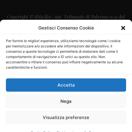
Copyright © ilSicilia | aut. Tribunale di Palermo n.11 del
29/09/2015
Gestisci Consenso Cookie
Editore: Mercurio Comunicazione Soc. Coop. A.R.L.
Per fornire le migliori esperienze, utilizziamo tecnologie come i cookie
per memorizzare e/o accedere alle informazioni del dispositivo. Il
Direttore Editoriale: Maurizio Scaglione
consenso a queste tecnologie ci permetterà di elaborare dati come il
comportamento di navigazione o ID unici su questo sito. Non
Direttore Responsabile: Maria Calabrese
acconsentire o ritirare il consenso può influire negativamente su alcune
caratteristiche e funzioni.
p.zza Sant’Oliva, 9 – 90141 – Palermo – 091335557
P.IVA: 06334930820
Accetta
Mercurio Comunicazione Società Cooperativa a r.l. è
iscritta al Registro degli Operatori di Comunicazione al
Nega
numero 26988
Visualizza preferenze
Sito gestito da
La Digitale srl
–
info@ladigitale.it