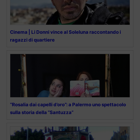
Cinema | Li Donni vince al Soleluna raccontando i
ragazzi di quartiere
“Rosalia dai capelli d’oro”: a Palermo uno spettacolo
sulla storia della “Santuzza”