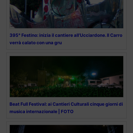
395° Festino: inizia il cantiere all’Ucciardone. Il Carro
verrà calato con una gru
Beat Full Festival: ai Cantieri Culturali cinque giorni di
musica internazionale | FOTO