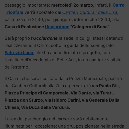
passaggio importante:
mercoledì 2o marzo
, infatti, il
Carro
Trionfale
verrà spostato dai
Cantieri Culturali della Zisa
,
partenza ore 21,30, per giungere, intorno alle 22,30, alla
Casa di Reclusione
Ucciardone
“Calogero di Bona”
.
Sarà proprio l’
Ucciardone
la sede in cui gli stessi detenuti
realizzeranno il Carro, sotto la guida dello scenografo
Fabrizio Lupo
, che ha anche firmato il progetto, con
l’ausilio dell’Accademia di Belle Arti, in un cantiere visibile
dall’esterno.
Il Carro, che sarà scortato dalla Polizia Municipale, partirà
dai Cantieri Culturali alla Zisa e percorrerà
via Paolo Gili,
Piazza Principe di Camporeale, Via Dante, via Turati,
Piazza don Sturzo, via Isidoro Carini, via Generale Dalla
Chiesa, Via Duca della Verdura.
L’area del parcheggio del carcere sarà debitamente
illuminata per l’occasione: una gru, posizionata nella strada