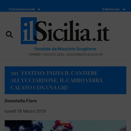
Cronache locali
Il Network
Fondato da Maurizio Scaglione
VENERDÌ 7 AGOSTO 2026 - AGGIORNATO ALLE 07:49
395° FESTINO: INIZIA IL CANTIERE
ALL’UCCIARDONE. IL CARRO VERRÀ
CALATO CON UNA GRU
Donatella Fiore
lunedì 18 Marzo 2019