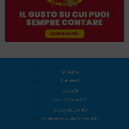
Chi siamo
Pubblicità
Contatti
Cookie Policy (UE)
Disconoscimento
Dichiarazione sulla Privacy (UE)