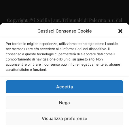
Copyright © ilSicilia | aut. Tribunale di Palermo n.11 del
29/09/2015
Gestisci Consenso Cookie
Editore: Mercurio Comunicazione Soc. Coop. A.R.L.
Per fornire le migliori esperienze, utilizziamo tecnologie come i cookie
per memorizzare e/o accedere alle informazioni del dispositivo. Il
Direttore Editoriale: Maurizio Scaglione
consenso a queste tecnologie ci permetterà di elaborare dati come il
comportamento di navigazione o ID unici su questo sito. Non
Direttore Responsabile: Maria Calabrese
acconsentire o ritirare il consenso può influire negativamente su alcune
caratteristiche e funzioni.
p.zza Sant’Oliva, 9 – 90141 – Palermo – 091335557
P.IVA: 06334930820
Accetta
Mercurio Comunicazione Società Cooperativa a r.l. è
iscritta al Registro degli Operatori di Comunicazione al
Nega
numero 26988
Visualizza preferenze
Sito gestito da
La Digitale srl
–
info@ladigitale.it