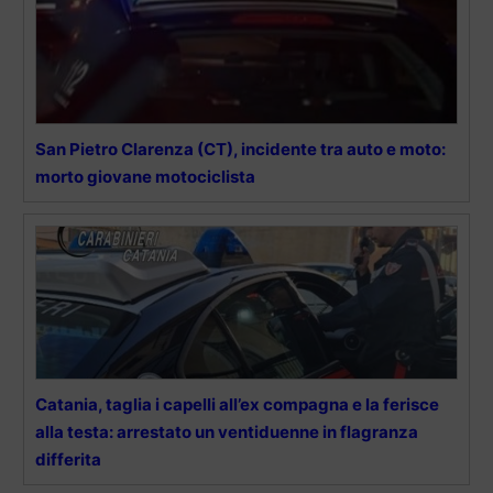
San Pietro Clarenza (CT), incidente tra auto e moto:
morto giovane motociclista
Catania, taglia i capelli all’ex compagna e la ferisce
alla testa: arrestato un ventiduenne in flagranza
differita