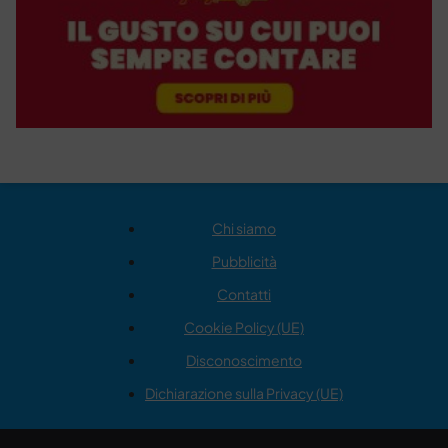
Chi siamo
Pubblicità
Contatti
Cookie Policy (UE)
Disconoscimento
Dichiarazione sulla Privacy (UE)