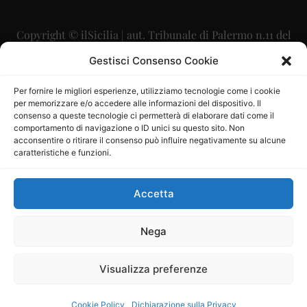
Copyright © ilSicilia | aut. Tribunale di Palermo n.11 del
29/09/2015
Gestisci Consenso Cookie
Editore: Mercurio Comunicazione Soc. Coop. A.R.L.
Per fornire le migliori esperienze, utilizziamo tecnologie come i cookie
per memorizzare e/o accedere alle informazioni del dispositivo. Il
Direttore Editoriale: Maurizio Scaglione
consenso a queste tecnologie ci permetterà di elaborare dati come il
comportamento di navigazione o ID unici su questo sito. Non
Direttore Responsabile: Maria Calabrese
acconsentire o ritirare il consenso può influire negativamente su alcune
caratteristiche e funzioni.
p.zza Sant’Oliva, 9 – 90141 – Palermo – 091335557
P.IVA: 06334930820
Accetta
Mercurio Comunicazione Società Cooperativa a r.l. è
iscritta al Registro degli Operatori di Comunicazione al
Nega
numero 26988
Visualizza preferenze
Sito gestito da
La Digitale srl
–
info@ladigitale.it
Cookie Policy
Dichiarazione sulla Privacy