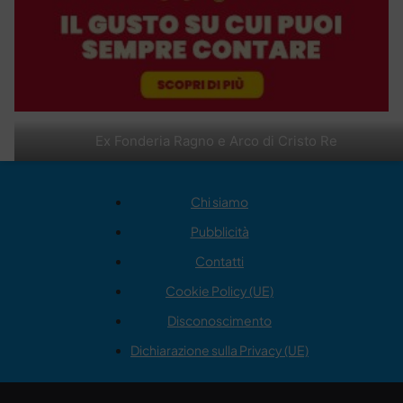
Ex Fonderia Ragno e Arco di Cristo Re
Chi siamo
Pubblicità
Contatti
Cookie Policy (UE)
Disconoscimento
Dichiarazione sulla Privacy (UE)