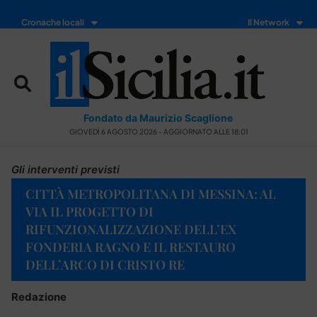
Cronache locali
Il Network
Fondato da Maurizio Scaglione
GIOVEDÌ 6 AGOSTO 2026 - AGGIORNATO ALLE 18:01
Gli interventi previsti
CITTÀ METROPOLITANA DI MESSINA: AL
VIA IL PROGETTO DI
RIFUNZIONALIZZAZIONE DELL’EX
FONDERIA RAGNO E IL RESTAURO
DELL’ARCO DI CRISTO RE
Redazione