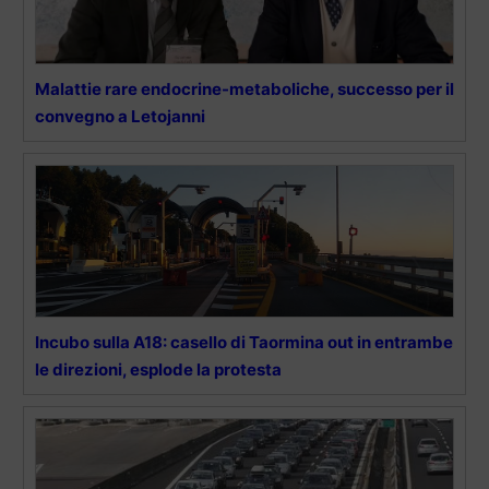
Malattie rare endocrine-metaboliche, successo per il
convegno a Letojanni
Incubo sulla A18: casello di Taormina out in entrambe
le direzioni, esplode la protesta