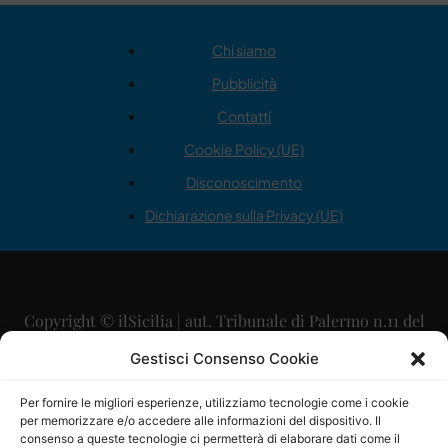
Chi siamo
Pubblicità
Contatti
Cookie Policy (UE)
Disconoscimento
Dichiarazione sulla Privacy (UE)
Copyright © ilSicilia | aut. Tribunale di Palermo n.11 del
29/09/2015
Gestisci Consenso Cookie
Editore: Mercurio Comunicazione Soc. Coop. A.R.L.
Per fornire le migliori esperienze, utilizziamo tecnologie come i cookie
per memorizzare e/o accedere alle informazioni del dispositivo. Il
Direttore Editoriale: Maurizio Scaglione
consenso a queste tecnologie ci permetterà di elaborare dati come il