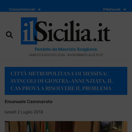
Cronache locali
Il Network
Fondato da Maurizio Scaglione
SABATO 8 AGOSTO 2026 - AGGIORNATO ALLE 19:07
CITTÀ METROPOLITANA DI MESSINA:
SVINCOLI DI GIOSTRA-ANNUNZIATA, IL
CAS PROVA A RISOLVERE IL PROBLEMA
Emanuele Cammaroto
lunedì 2 Luglio 2018