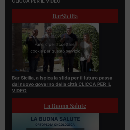
CLICCA PER IL VIDEO
BarSicilia
Fai clic per accettare i
cookie per questo servizio
Bar Sicilia, a Ispica la sfida per il futuro passa
dal nuovo governo della città CLICCA PER IL
VIDEO
La Buona Salute