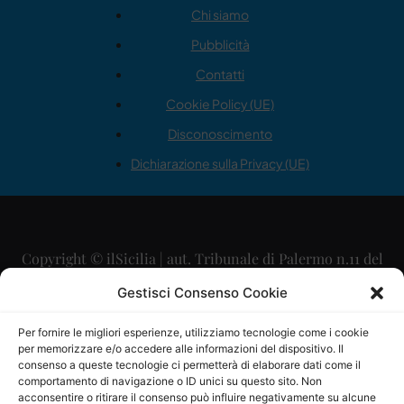
Chi siamo
Pubblicità
Contatti
Cookie Policy (UE)
Disconoscimento
Dichiarazione sulla Privacy (UE)
Copyright © ilSicilia | aut. Tribunale di Palermo n.11 del
29/09/2015
Gestisci Consenso Cookie
Editore: Mercurio Comunicazione Soc. Coop. A.R.L.
Per fornire le migliori esperienze, utilizziamo tecnologie come i cookie
per memorizzare e/o accedere alle informazioni del dispositivo. Il
Direttore Editoriale: Maurizio Scaglione
consenso a queste tecnologie ci permetterà di elaborare dati come il
comportamento di navigazione o ID unici su questo sito. Non
Direttore Responsabile: Maria Calabrese
acconsentire o ritirare il consenso può influire negativamente su alcune