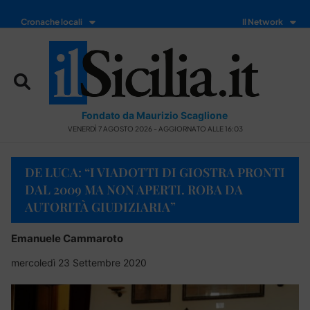
Cronache locali
Il Network
Fondato da Maurizio Scaglione
VENERDÌ 7 AGOSTO 2026 - AGGIORNATO ALLE 16:03
DE LUCA: “I VIADOTTI DI GIOSTRA PRONTI
DAL 2009 MA NON APERTI. ROBA DA
AUTORITÀ GIUDIZIARIA”
Emanuele Cammaroto
mercoledì 23 Settembre 2020