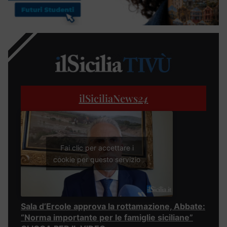
ilSiciliaNews
24
Fai clic per accettare i
cookie per questo servizio
Sala d’Ercole approva la rottamazione, Abbate:
“Norma importante per le famiglie siciliane”