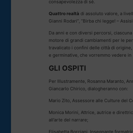
consapevolezza di sé.
Quattro realtà
di assoluto valore, a live
Gianni Rodari”, “Birba chi legge! – Assisi
Da anni e con diversi percorsi, ciascuna 
motore di grandi cambiamenti per le per
travalicato i confini delle città di ori
e germinative, che vorremmo vedere in
GLI OSPITI
Per Illustramente, Rosanna Maranto, Ann
Giancarlo Chirico, dialogheranno con:
Mario Zito, Assessore alle Culture del 
Monica Morini, Attrice, autrice e direttr
all’arte del narrare;
Elisabetta Borciani, Insegnante formatric