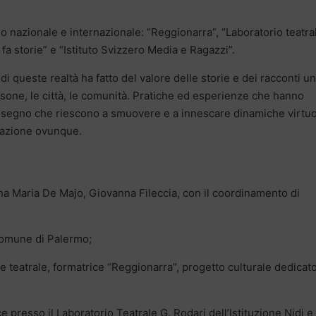
llo nazionale e internazionale: “Reggionarra”, “Laboratorio teatra
 fa storie” e “Istituto Svizzero Media e Ragazzi”.
di queste realtà ha fatto del valore delle storie e dei racconti un
sone, le città, le comunità. Pratiche ed esperienze che hanno
gine, segno che riescono a smuovere e a innescare dinamiche virtu
 azione ovunque.
a Maria De Majo, Giovanna Fileccia, con il coordinamento di
Comune di Palermo;
ice teatrale, formatrice “Reggionarra”, progetto culturale dedicat
e presso il Laboratorio Teatrale G. Rodari dell’Istituzione Nidi e