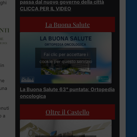
passa dal nuovo governo della città
oghi
CLICCA PER IL VIDEO
La Buona Salute
Fai clic per accettare i
cookie per questo servizio
in
che
 una
La Buona Salute 63° puntata: Ortopedia
oncologica
enuti
Oltre il Castello
o a