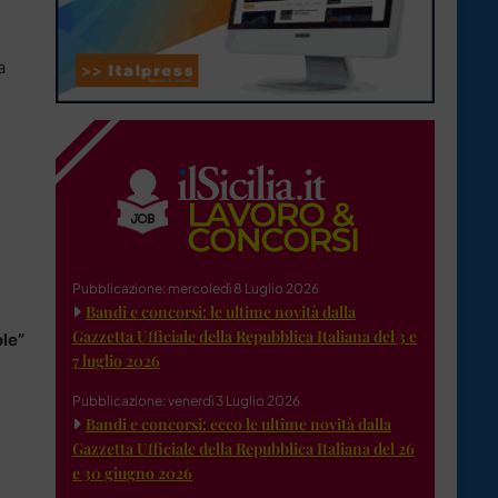
a
Pubblicazione: mercoledì 8 Luglio 2026
Bandi e concorsi: le ultime novità dalla
Gazzetta Ufficiale della Repubblica Italiana del 3 e
ole”
7 luglio 2026
Pubblicazione: venerdì 3 Luglio 2026
Bandi e concorsi: ecco le ultime novità dalla
Gazzetta Ufficiale della Repubblica Italiana del 26
e 30 giugno 2026