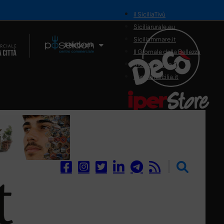
il SiciliaTivù
Siciliarurale.eu
Siciliammare.it
Il Network
Il Giornale della Bellezza
Siciliamedica.it
Sanitainsicilia.it