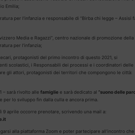
io Emilia;
tura per l’infanzia e responsabile di “Birba chi legge – Assisi f
o Svizzero Media e Ragazzi”, centro nazionale di promozione della
ratura per l’infanzia;
tecari, protagonisti del primo incontro di questo 2021, si
nti scolastici, i Responsabili dei processi e i coordinatori delle
e gli attori, protagonisti dei territori che compongono le città:
– sarà rivolto alle
famiglie
e sarà dedicato al
“suono delle par
e per lo sviluppo fin dalla culla e ancora prima.
ì 9 aprile occorre prenotare, scrivendo una mail a:
.it
legarsi alla piattaforma Zoom e poter partecipare all’incontro che