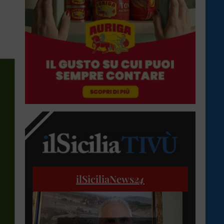
ilSiciliaNews
24