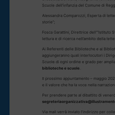
Scuole dell’infanzia del Comune di Regg
Alessandra Comparozzi, Esperta di lettera
storie”;
Fosca Garattini, Direttrice dell’”Istitut
lettura e di ricerca nell’ambito della lette
Ai Referenti delle Biblioteche e ai Biblio
aggiungeranno quali interlocutori i Dirige
Scuole di ogni ordine e grado per ampliar
biblioteche e scuole
.
Il prossimo appuntamento – maggio 2021 
e il valore che ha la voce nella narrazion
Per prendere parte al dibattito di venerd
segreteriaorganizzativa@illustramente
Via mail verrà inviato l’indirizzo per col