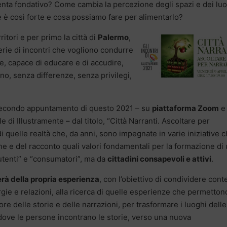
nta fondativo? Come cambia la percezione degli spazi e dei lu
rie è così forte e cosa possiamo fare per alimentarlo?
ritori e per primo la città di
Palermo
,
erie di incontri che vogliono condurre
e, capace di educare e di accudire,
no, senza differenze, senza privilegi,
 secondo appuntamento di questo 2021 – su
piattaforma Zoom
e 
le di Illustramente – dal titolo, “Città Narranti. Ascoltare per
i quelle realtà che, da anni, sono impegnate in varie iniziative 
ne e del racconto quali valori fondamentali per la formazione di
utenti” e “consumatori”, ma da
cittadini consapevoli e attivi
.
rà della propria esperienza
, con l’obiettivo di condividere cont
ie e relazioni, alla ricerca di quelle esperienze che permetton
ore delle storie e delle narrazioni, per trasformare i luoghi delle
i dove le persone incontrano le storie, verso una nuova