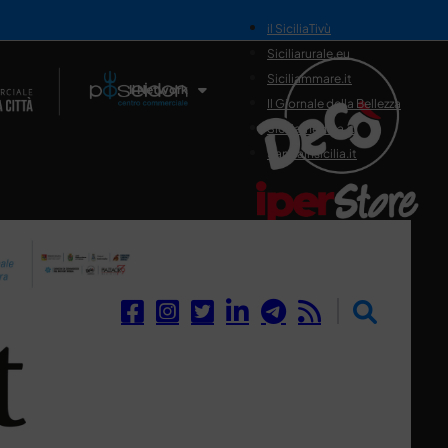
il SiciliaTivù
Siciliarurale.eu
Siciliammare.it
Il Network
Il Giornale della Bellezza
Siciliamedica.it
Sanitainsicilia.it