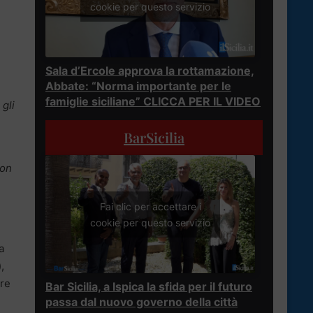
cookie per questo servizio
Sala d’Ercole approva la rottamazione,
Abbate: “Norma importante per le
famiglie siciliane” CLICCA PER IL VIDEO
 gli
BarSicilia
non
Fai clic per accettare i
cookie per questo servizio
a
,
ore
Bar Sicilia, a Ispica la sfida per il futuro
passa dal nuovo governo della città