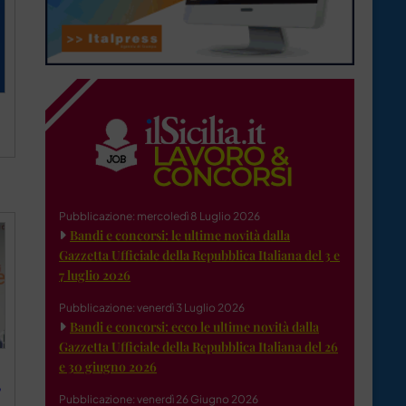
Pubblicazione: mercoledì 8 Luglio 2026
Bandi e concorsi: le ultime novità dalla
Gazzetta Ufficiale della Repubblica Italiana del 3 e
7 luglio 2026
Pubblicazione: venerdì 3 Luglio 2026
Bandi e concorsi: ecco le ultime novità dalla
Gazzetta Ufficiale della Repubblica Italiana del 26
e 30 giugno 2026
?
Pubblicazione: venerdì 26 Giugno 2026