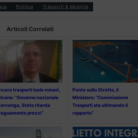
aca
Politica
Trasporti & Mobilità
Articoli Correlati
ncaro trasporti Isole minori,
Ponte sullo Stretto, il
lcone: “Governo nazionale
Ministero: “Commissione
tervenga, Stato ritarda
Trasporti sta ultimando il
deguamento prezzi”
rapporto”