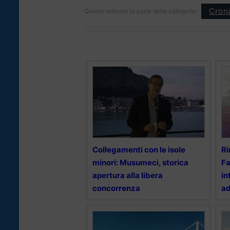
Cron
Questo articolo fa parte delle categorie:
Collegamenti con le isole
Ri
minori: Musumeci, storica
Fa
apertura alla libera
in
concorrenza
a