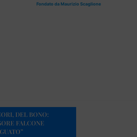
Fondato da Maurizio Scaglione
ORI, DEL BONO:
SSORE FALCONE
EGUATO”