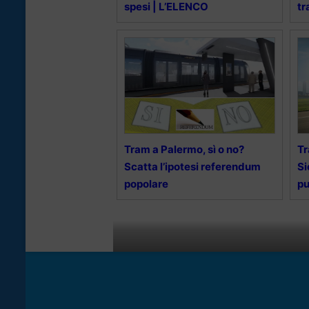
spesi | L’ELENCO
tr
Tram a Palermo, sì o no?
Tr
Scatta l’ipotesi referendum
Si
popolare
pu