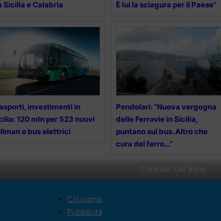
a Sicilia e Calabria
È lui la sciagura per il Paese”
asporti, investimenti in
Pendolari: “Nuova vergogna
cilia: 120 mln per 523 nuovi
delle Ferrovie in Sicilia,
llman e bus elettrici
puntano sui bus. Altro che
cura del ferro…”
Christian Del Bono
Chi siamo
Pubblicità