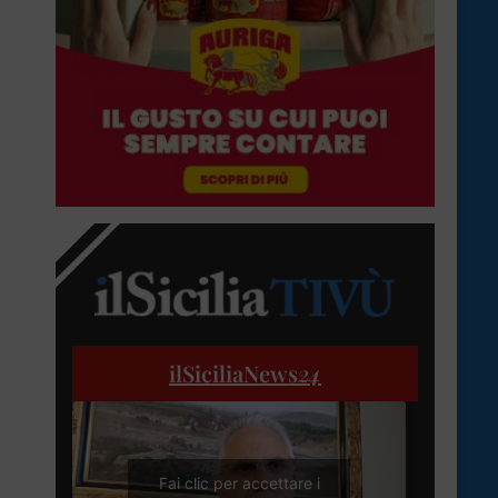
ilSiciliaNews
24
Fai clic per accettare i