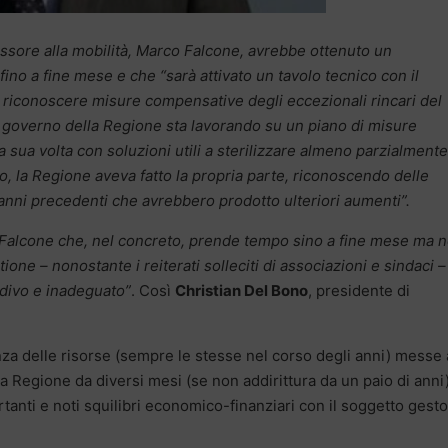
sore alla mobilità, Marco Falcone, avrebbe ottenuto un
ino a fine mese e che “sarà attivato un tavolo tecnico con il
di riconoscere misure compensative degli eccezionali rincari del
 governo della Regione sta lavorando su un piano di misure
a sua volta con soluzioni utili a sterilizzare almeno parzialmente
o, la Regione aveva fatto la propria parte, riconoscendo delle
 anni precedenti che avrebbero prodotto ulteriori aumenti”.
Falcone che, nel concreto, prende tempo sino a fine mese ma 
ne – nonostante i reiterati solleciti di associazioni e sindaci –
rdivo e inadeguato”
. Così
Christian Del Bono
, presidente di
enza delle risorse (sempre le stesse nel corso degli anni) messe 
la Regione da diversi mesi (se non addirittura da un paio di anni)
anti e noti squilibri economico-finanziari con il soggetto gest