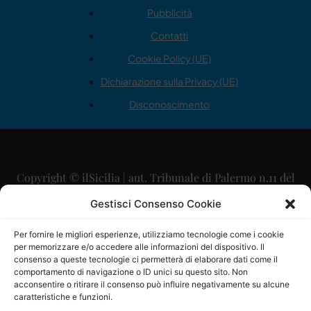
Pubblicità
Contatti
Cookie Policy (UE)
Dichiarazione sulla Privacy (UE)
Disconoscimento
Copyright © ilSicilia | aut. Tribunale di Palermo n.11 del
29/09/2015
Gestisci Consenso Cookie
Editore: Mercurio Comunicazione Soc. Coop. A.R.L.
Per fornire le migliori esperienze, utilizziamo tecnologie come i cookie
per memorizzare e/o accedere alle informazioni del dispositivo. Il
Direttore Editoriale: Maurizio Scaglione
consenso a queste tecnologie ci permetterà di elaborare dati come il
comportamento di navigazione o ID unici su questo sito. Non
Direttore Responsabile: Maria Calabrese
acconsentire o ritirare il consenso può influire negativamente su alcune
caratteristiche e funzioni.